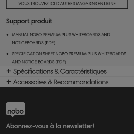
Nostableaux d'affichage Premium Plus portent
VOUS TROUVEZ ICI D'AUTRES MAGASINS EN LIGNE
fièrement le label écologique de l'UE,
mondialement respecté, qui reconnaît l'excellence
Support produit
environnementale et garantit un impact réduit tout
au long du cycle de vie du produit. Qu'il s'agisse de
MANUAL NOBO PREMIUM PLUS WHITEBOARDS AND
gérer des emplois du temps, d'afficher des
informations ou de mettre en valeur des travaux
NOTICEBOARDS (PDF)
créatifs, ce tableau d'affichage durable allie style,
SPECIFICATION SHEET NOBO PREMIUM PLUS WHITEBOARDS
fonctionnalité et qualité durable, ce qui est idéal
pour un espace de travail moderne. Taille : 600 x
AND NOTICE BOARDS (PDF)
450 mm. Couleur : Bleu.
Spécifications & Caractéristiques
Accessoires & Recommandations
Abonnez-vous à la newsletter!