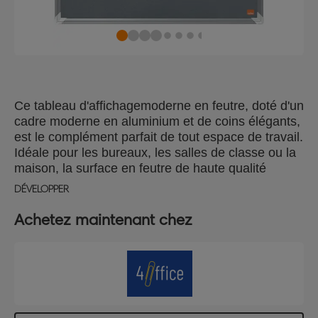
Ce tableau d'affichagemoderne en feutre, doté d'un
cadre moderne en aluminium et de coins élégants,
est le complément parfait de tout espace de travail.
Idéale pour les bureaux, les salles de classe ou la
maison, la surface en feutre de haute qualité
permet d'épingler et de repositionner facilement
DÉVELOPPER
des notes, des rappels et des documents, ce qui
en fait un tableau d'affichagepratique. Compact
Achetez maintenant chez
mais fonctionnel, ce petit tableau d'affichage est
conçu pour s’adapter aux environnements où
l'espace est limité mais où l'organisation est
essentielle. Conçu avec un système de montage
par les coins traditionnel, il peut être facilement
installé en orientation paysage ou portrait.