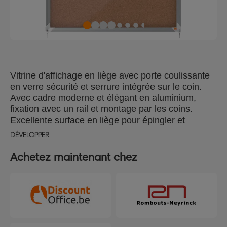
Vitrine d'affichage en liège avec porte coulissante
en verre sécurité et serrure intégrée sur le coin.
Avec cadre moderne et élégant en aluminium,
fixation avec un rail et montage par les coins.
Excellente surface en liège pour épingler et
afficher vos communications en toute sécurité.
DÉVELOPPER
Format : 12 feuilles A4.
Achetez maintenant chez