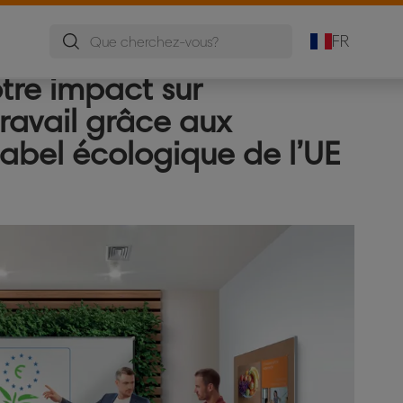
Tableaux Mobiles
Tableaux
Chevalets de
d'Affichage
conférence
FR
tre impact sur
ravail grâce aux
label écologique de l’UE