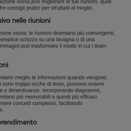
ione visiva può migliorare le tue riunioni, quali
re consigli pratici per sfruttarli al meglio.
iva nelle riunioni
ione visiva, le riunioni diventano più coinvolgenti,
n semplice schizzo su una lavagna o di una
 immagini può trasformare il modo in cui i team
oni
ordano meglio le informazioni quando vengono
i sono troppo ricche di testo, possono essere
esse e dimenticanze. Incorporando diagrammi,
iventano più memorabili e quindi più efficaci.
ere concetti complessi, facilitando
e.
pprendimento