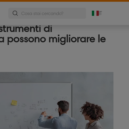
Lavagne Mobili
Pannelli
Portablocchi A
Fogli Mobili
IT
strumenti di
a possono migliorare le