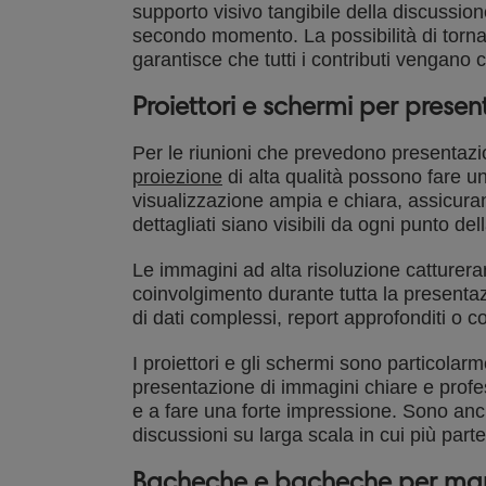
supporto visivo tangibile della discussion
secondo momento. La possibilità di torna
garantisce che tutti i contributi vengano c
Proiettori e schermi per present
Per le riunioni che prevedono presentazio
proiezione
di alta qualità possono fare u
visualizzazione ampia e chiara, assicurand
dettagliati siano visibili da ogni punto del
Le immagini ad alta risoluzione catturera
coinvolgimento durante tutta la presentaz
di dati complessi, report approfonditi o c
I proiettori e gli schermi sono particolarmen
presentazione di immagini chiare e profes
e a fare una forte impressione. Sono anc
discussioni su larga scala in cui più part
Bacheche e bacheche per mante