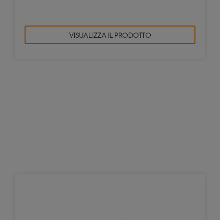
VISUALIZZA IL PRODOTTO
Lavagne cancellabili Instant
Questi pratici fogli ti consentono di creare una
lavagna portatile istantanea,ovunque tu
sia. Perfetti per le riunioni in viaggio,
l'insegnamento a casa, sessioni di allenamento e
molto altro. Utilizzare un pennarello per lavagna,
pulire e riutilizzare.