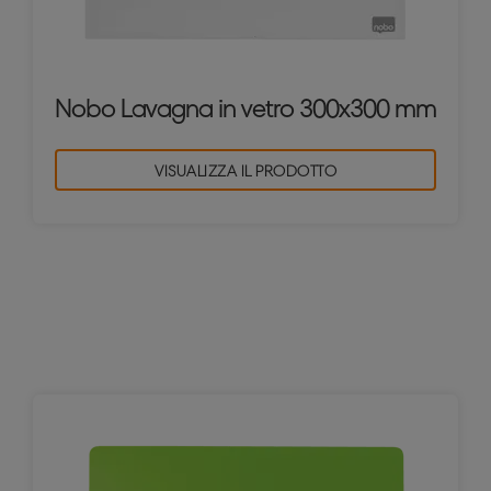
Nobo Lavagna in vetro 300x300 mm
VISUALIZZA IL PRODOTTO
Riquadri magnetici
Disponibili in 6 differenti colori, questi riquadri
magnetici senza cornice sono perfetti per i piccoli
spazi e si possono abbinare ad altri riquadri per
creare un pannello personalizzato.