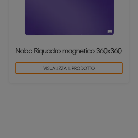
Nobo Riquadro magnetico 360x360
VISUALIZZA IL PRODOTTO
Planner settimanali
Pianifica i tuoi progetti di lavoro o organizza il
programma di tutta la famiglia. I planner
settimanali di Nobo aiutano a tenere traccia degli
appuntamenti, degli orari delle lezioni, delle liste
delle cose importanti da fare e altro ancora.
Organizzarsi a casa non è mai stato così facile!