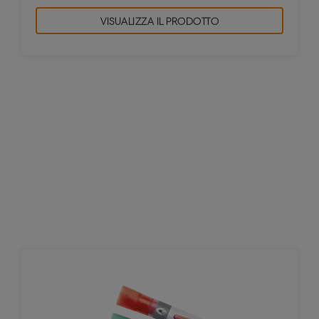
VISUALIZZA IL PRODOTTO
Pennarelli, cancellini e prodotti per la
pulizia delle lavagne
Scegliendo il pennarello corretto per la superficie
della lavagna si otterrà un tratto chiaro e pulito. I
pennarelli per lavagna Nobo sono ideali per l'uso
in qualsiasi ambiente; in particolare le scuole, in
ufficio o a casa.
Utilizzando un cancellino Nobo, associato ad un
prodotto per la pulizia di qualità, la lavagna sarà
mantenuta sempre in perfette condizioni.