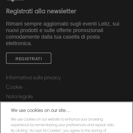
Registrati alla newsletter
Rimani sempre aggiornato sugli eventi Leitz, sui
nuovi prodotti e sulle offerte promozionali
comodamente dalla tua casella di posta
elettronica.
REGISTRATI
Informativa sulla privacy
Cookie
Nota legale
Imprint
We use cookies on our site…
Gestione dei miei dati
We use cookies on our website to enhance your browsing
Assistenza Clienti
experience by remembering your preferences and repeat visits.
By clicking “Accept All Cookies”, you agree to the storing of