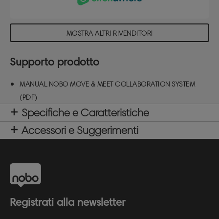
DIN EN 14434, certificato TUV/GS. Completo di un
ampio kit di collaborazione con oltre 1.900 articoli.
Ogni lavagna misura 1800x900mm.
MOSTRA ALTRI RIVENDITORI
Supporto prodotto
MANUAL NOBO MOVE & MEET COLLABORATION SYSTEM
(PDF)
Specifiche e Caratteristiche
Accessori e Suggerimenti
Registrati alla newsletter