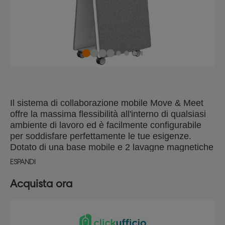
Il sistema di collaborazione mobile Move & Meet
offre la massima flessibilità all'interno di qualsiasi
ambiente di lavoro ed è facilmente configurabile
per soddisfare perfettamente le tue esigenze.
Dotato di una base mobile e 2 lavagne magnetiche
bifacciali rimovibili e 2 lavagne bianche/pannelli in
ESPANDI
feltro. Un totale di otto superfici che creano un'area
di collaborazione per pianificare progetti e idee.
Acquista ora
Grazie al suo design arrotondato, contemporaneo
e innovativo con un rivestimento antiscivolo, il
sistema si adatta perfettamente a qualsiasi
ambiente. Testato secondo lo standard europeo