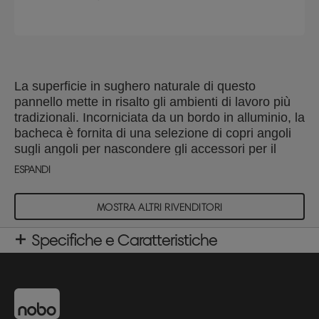
La superficie in sughero naturale di questo
pannello mette in risalto gli ambienti di lavoro più
tradizionali. Incorniciata da un bordo in alluminio, la
bacheca è fornita di una selezione di copri angoli
sugli angoli per nascondere gli accessori per il
fissaggio a parete. Kit di fissaggio a parete incluso.
ESPANDI
La superficie accetta solamente le puntine. 960
mm x 960 mm.
MOSTRA ALTRI RIVENDITORI
Specifiche e Caratteristiche