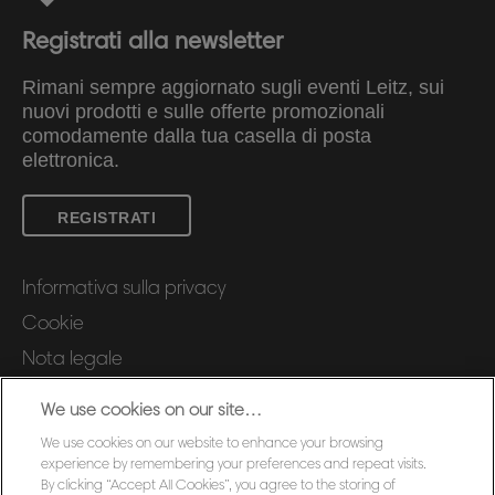
Registrati alla newsletter
Rimani sempre aggiornato sugli eventi Leitz, sui
nuovi prodotti e sulle offerte promozionali
comodamente dalla tua casella di posta
elettronica.
REGISTRATI
Informativa sulla privacy
Cookie
Nota legale
Imprint
We use cookies on our site…
Gestione dei miei dati
We use cookies on our website to enhance your browsing
Assistenza Clienti
experience by remembering your preferences and repeat visits.
By clicking “Accept All Cookies”, you agree to the storing of