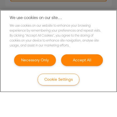
We use cookies on our site…
We use cookies on our website to enhance your browsing
experience by remembering your preferences and repeat visits.
By clicking “Accept All Cookies”, you agree to the storing of
cookies on your device to enhance site navigation, analyse site
usage, and assist in our marketing efforts.
Privacyverklaring
Necessary Only
Accept All
Cookies
Jurdische kennisgeving
Cookie Settings
Imprint
Mijn gegevens beheren
Klantenservice
Garantievoorwaarden