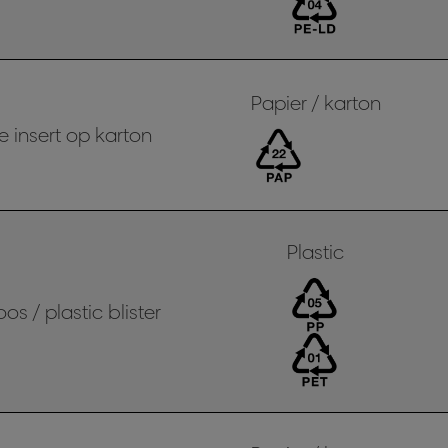
Papier / karton
e insert op karton
Plastic
oos / plastic blister