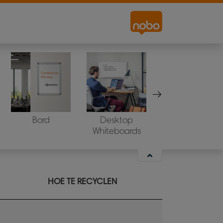
en de verpakkingen die we hebben zo
chillende materialen gemakkelijk in de
Bord
Desktop
Projectiescherm
Whiteboards
ard materiaalsoorten en hieronder kan
HOE TE RECYCLEN