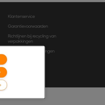
Klantenservice
Garantievoorwaarden
Richtlijnen bij recycling van
verpakkingen
Conformiteitsverklaringen
Sitemap
y
s