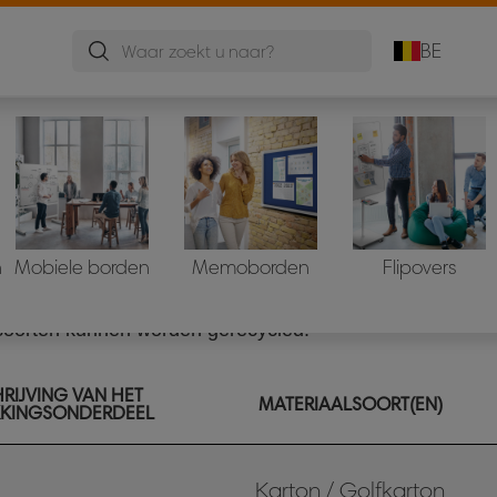
BE
cling van verpakkingen
eriaal dat we gebruiken zo veel mogelijk te beperken 
clen als ze uit één materiaalsoort bestaan en je de vers
n
Mobiele borden
Memoborden
Flipovers
erialen gemarkeerd met de pictogrammen van de standa
lsoorten kunnen worden gerecycled.
RIJVING VAN HET
MATERIAALSOORT(EN)
KKINGSONDERDEEL
Karton / Golfkarton