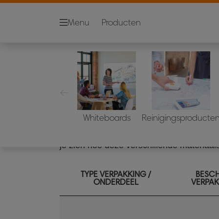
Menu
Producten
Richtlijnen bij recy
Bij Nobo proberen we het verpakkingsmat
recycleerbaar mogelijk te maken.
Het is eenvoudig om verpakkingen te recy
juiste recycle bakken kunt gooien.
Whiteboards
Reinigingsproducte
Daarom hebben wij onze verpakkingsmat
je zien hoe deze verschillende materiaa
TYPE VERPAKKING /
BESCH
ONDERDEEL
VERPA