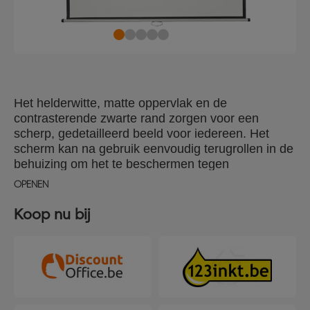
Het helderwitte, matte oppervlak en de
contrasterende zwarte rand zorgen voor een
scherp, gedetailleerd beeld voor iedereen. Het
scherm kan na gebruik eenvoudig terugrollen in de
behuizing om het te beschermen tegen
beschadigingen of om op te slaan wanneer het niet
OPENEN
wordt gebruikt. Met de optionele verlengstukken
kan het scherm over een whiteboard worden
Koop nu bij
bevestigd of gedraaid naar het publiek.
1500x1138mm.