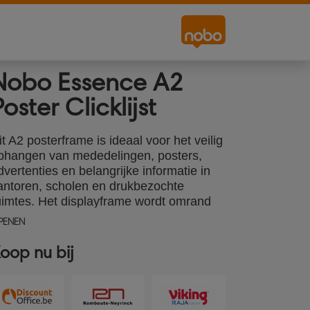
Nobo Essence A2
Poster Clicklijst
it A2 posterframe is ideaal voor het veilig
phangen van mededelingen, posters,
dvertenties en belangrijke informatie in
antoren, scholen en drukbezochte
uimtes. Het displayframe wordt omrand
oor een aluminium rand van 25 mm en
PENEN
eeft een kliksysteem waardoor
ocumenten snel en eenvoudig kunnen
oop nu bij
orden gewisseld - ideaal voor zowel
ijdelijke als permanente displays. Het
osterframe is eenvoudig te monteren en
ordt geleverd met een complete