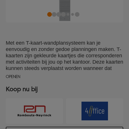
Met een T-kaart-wandplansysteem kan je
eenvoudig en zonder gedoe planningen maken. T-
kaarten zijn gekleurde kaartjes die corresponderen
met activiteiten bij jou op het kantoor. Deze kaarten
kunnen steeds verplaatst worden wanneer dat
nodig is, en zorgen zo voor een krachtig en
OPENEN
veelzijdig organisatiesysteem. De T-kaarten zijn
verkrijgbaar in diverse formaten en kleuren. Schuif
Koop nu bij
ze in het paneel, en je zult zien dat jouw
planningen vanzelf kleur krijgen. Je kunt de
panelen bevestigen zoals je zelf wilt, afhankelijk
van de schaal of scope van jouw activiteiten. De
panelen zijn op drie verschillende manieren aan
elkaar te koppelen: via een wandrail, via een