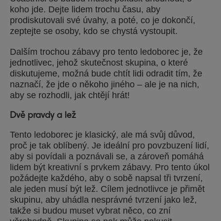
koho jde. Dejte lidem trochu času, aby
prodiskutovali své úvahy, a poté, co je dokončí,
zeptejte se osoby, kdo se chystá vystoupit.
Dalším trochou zábavy pro tento ledoborec je, že
jednotlivec, jehož skutečnost skupina, o které
diskutujeme, možná bude chtít lidi odradit tím, že
naznačí, že jde o někoho jiného – ale je na nich,
aby se rozhodli, jak chtějí hrát!
Dvě pravdy a lež
Tento ledoborec je klasický, ale má svůj důvod,
proč je tak oblíbený. Je ideální pro povzbuzení lidí,
aby si povídali a poznávali se, a zároveň pomáhá
lidem být kreativní s prvkem zábavy. Pro tento úkol
požádejte každého, aby o sobě napsal tři tvrzení,
ale jeden musí být lež. Cílem jednotlivce je přimět
skupinu, aby uhádla nesprávné tvrzení jako lež,
takže si budou muset vybrat něco, co zní