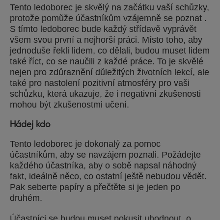
Tento ledoborec je skvělý na začátku vaší schůzky,
protože pomůže účastníkům vzájemně se poznat .
S tímto ledoborec bude každý střídavě vyprávět
všem svou první a nejhorší práci. Místo toho, aby
jednoduše řekli lidem, co dělali, budou muset lidem
také říct, co se naučili z každé práce. To je skvělé
nejen pro zdůraznění důležitých životních lekcí, ale
také pro nastolení pozitivní atmosféry pro vaši
schůzku, která ukazuje, že i negativní zkušenosti
mohou být zkušenostmi učení.
Hádej kdo
Tento ledoborec je dokonalý za pomoc
účastníkům, aby se navzájem poznali. Požádejte
každého účastníka, aby o sobě napsal náhodný
fakt, ideálně něco, co ostatní ještě nebudou vědět.
Pak seberte papíry a přečtěte si je jeden po
druhém.
Účastníci se budou muset pokusit uhodnout, o