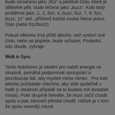
bude označeno jako „fizz“ a jakékoli číslo, které je
dělitelné pěti, bude řečeno jako „buzz“. Kolo tedy
proběhne jako „1, 2, fizz, 4, buzz, fizz, 7, 8, fizz,
buzz, 11“ atd., přičemž každá osoba řekne jedno
číslo (nebo fizz/buzz).
Pokud někomu trvá příliš dlouho, než vysloví své
číslo, nebo se poplete, bude vyřazen. Poslední,
kdo zbude, vyhraje.
Walk in Sync
Tento ledoborec je ideální pro nabití energie ve
skupině, pomáhá podporovat spolupráci a
povzbuzuje lidi, aby mysleli mimo rámec . Pro tuto
aktivitu požádejte všechny, aby stáli společně v
řadě (v ideálním případě na to budete mít dostatek
místa). Poté skupině řekněte, že musí začít chodit
spolu a pak zároveň přestat chodit. Háček je v tom,
že spolu nesmějí mluvit.