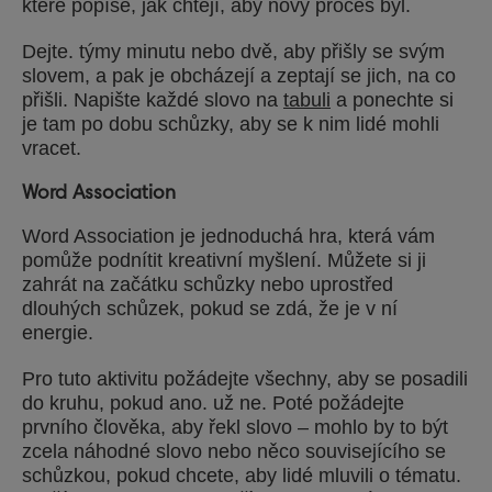
které popíše, jak chtějí, aby nový proces byl.
Dejte. týmy minutu nebo dvě, aby přišly se svým
slovem, a pak je obcházejí a zeptají se jich, na co
přišli. Napište každé slovo na
tabuli
a ponechte si
je tam po dobu schůzky, aby se k nim lidé mohli
vracet.
Word Association
Word Association je jednoduchá hra, která vám
pomůže podnítit kreativní myšlení. Můžete si ji
zahrát na začátku schůzky nebo uprostřed
dlouhých schůzek, pokud se zdá, že je v ní
energie.
Pro tuto aktivitu požádejte všechny, aby se posadili
do kruhu, pokud ano. už ne. Poté požádejte
prvního člověka, aby řekl slovo – mohlo by to být
zcela náhodné slovo nebo něco souvisejícího se
schůzkou, pokud chcete, aby lidé mluvili o tématu.