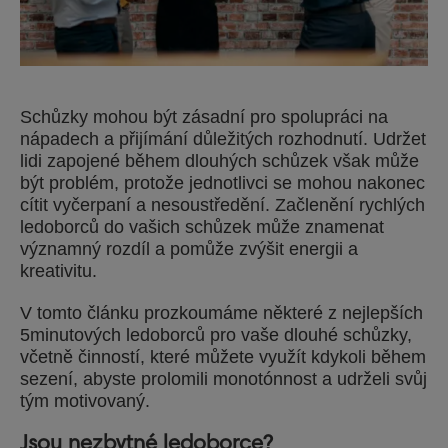
Schůzky mohou být zásadní pro spolupráci na
nápadech a přijímání důležitých rozhodnutí. Udržet
lidi zapojené během dlouhých schůzek však může
být problém, protože jednotlivci se mohou nakonec
cítit vyčerpaní a nesoustředění. Začlenění rychlých
ledoborců do vašich schůzek může znamenat
významný rozdíl a pomůže zvýšit energii a
kreativitu.
V tomto článku prozkoumáme některé z nejlepších
5minutových ledoborců pro vaše dlouhé schůzky,
včetně činností, které můžete využít kdykoli během
sezení, abyste prolomili monotónnost a udrželi svůj
tým motivovaný.
Jsou nezbytné ledoborce?