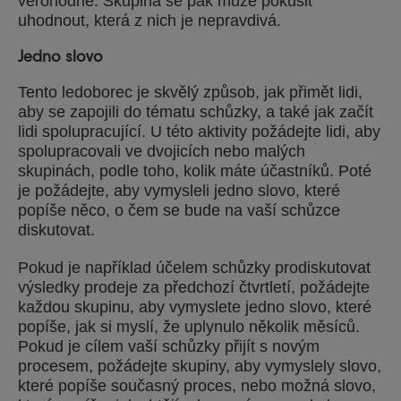
věrohodně. Skupina se pak může pokusit
uhodnout, která z nich je nepravdivá.
Jedno slovo
Tento ledoborec je skvělý způsob, jak přimět lidi,
aby se zapojili do tématu schůzky, a také jak začít
lidi spolupracující. U této aktivity požádejte lidi, aby
spolupracovali ve dvojicích nebo malých
skupinách, podle toho, kolik máte účastníků. Poté
je požádejte, aby vymysleli jedno slovo, které
popíše něco, o čem se bude na vaší schůzce
diskutovat.
Pokud je například účelem schůzky prodiskutovat
výsledky prodeje za předchozí čtvrtletí, požádejte
každou skupinu, aby vymyslete jedno slovo, které
popíše, jak si myslí, že uplynulo několik měsíců.
Pokud je cílem vaší schůzky přijít s novým
procesem, požádejte skupiny, aby vymyslely slovo,
které popíše současný proces, nebo možná slovo,