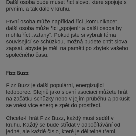
Další osoba bude muset říct slovo, které spojuje s
prvním, a tak dále v kruhu.
První osoba může například říci „komunikace“,
další osoba může říci „spojení“ a další osoba by
mohla říct „vztahy“. Pokud jste si vybrali téma
související se schůzkou, možná budete chtít slova
zapsat, abyste je měli na paměti po zbytek vašeho
společného času.
Fizz Buzz
Fizz Buzz je další populární, energizující
ledoborec. Stejně jako slovní asociaci můžete hrát
na začátku schůzky nebo v jejím průběhu a pokusit
se vnést více energie zpět do prostředí.
Chcete-li hrát Fizz Buzz, každý musí sedět v
kruhu. Každý se bude střídat v odpočítávání od
jedné, ale každé číslo, které je dělitelné třemi,