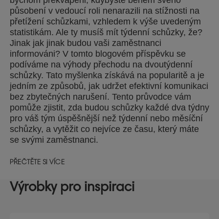
působení v vedoucí roli nenarazili na stížnosti na
přetížení schůzkami, vzhledem k výše uvedeným
statistikám. Ale ty musíš mít týdenní schůzky, že?
Jinak jak jinak budou vaši zaměstnanci
informováni? V tomto blogovém příspěvku se
podíváme na výhody přechodu na dvoutýdenní
schůzky. Tato myšlenka získává na popularitě a je
jedním ze způsobů, jak udržet efektivní komunikaci
bez zbytečných narušení. Tento průvodce vám
pomůže zjistit, zda budou schůzky každé dva týdny
pro váš tým úspěšnější než týdenní nebo měsíční
schůzky, a vytěžit co nejvíce ze času, který máte
se svými zaměstnanci.
PŘEČTĚTE SI VÍCE
Výrobky pro inspiraci