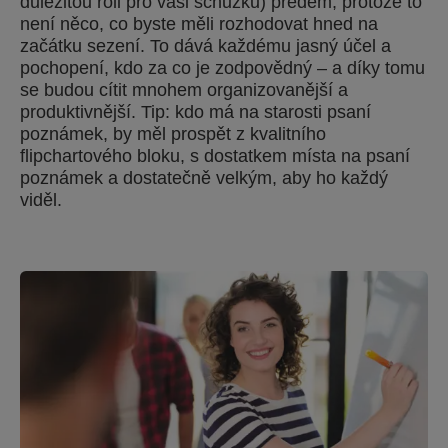
důležitou roli pro vaši schůzku) předem, protože to
není něco, co byste měli rozhodovat hned na
začátku sezení. To dává každému jasný účel a
pochopení, kdo za co je zodpovědný – a díky tomu
se budou cítit mnohem organizovanější a
produktivnější. Tip: kdo má na starosti psaní
poznámek, by měl prospět z kvalitního
flipchartového bloku, s dostatkem místa na psaní
poznámek a dostatečně velkým, aby ho každý
viděl.