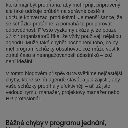
která mají být probírána, aby mohl přijít připravený,
ale také udržuje průběh na správné cestě a
udržuje konverzaci produktivní. Je menší šance, že
se schůzka protáhne, a pomáhá to podporovat
odpovědnost. Přesto výzkumy ukázaly, že pouze
37 %* organizátorů říká, že vždy používají nějakou
agendu. Může také chybět pochopení toho, co by
měl program schůzky obsahovat, což může vést k
ztrátě času a neangažovanosti účastníků – což
není ideální!
V tomto blogovém příspěvku vysvětlíme nejčastější
chyby, které se při agendě stává, a jak zajistit, aby
vaše schůzky probíhaly efektivněji – ať už jste
vedoucí týmu, manažer, projektový manažer nebo
HR profesionál.
Běžné chyby v programu jednání,