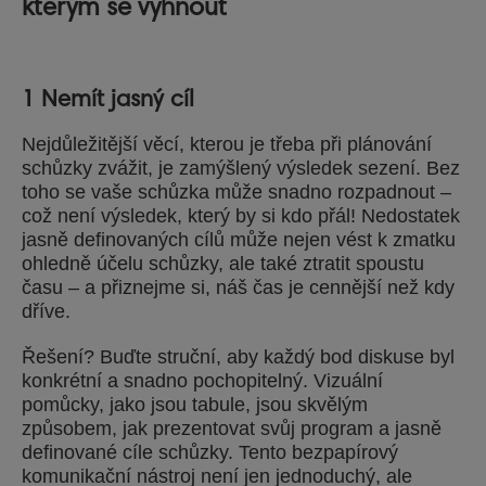
kterým se vyhnout
1 Nemít jasný cíl
Nejdůležitější věcí, kterou je třeba při plánování
schůzky zvážit, je zamýšlený výsledek sezení. Bez
toho se vaše schůzka může snadno rozpadnout –
což není výsledek, který by si kdo přál! Nedostatek
jasně definovaných cílů může nejen vést k zmatku
ohledně účelu schůzky, ale také ztratit spoustu
času – a přiznejme si, náš čas je cennější než kdy
dříve.
Řešení? Buďte struční, aby každý bod diskuse byl
konkrétní a snadno pochopitelný. Vizuální
pomůcky, jako jsou tabule, jsou skvělým
způsobem, jak prezentovat svůj program a jasně
definované cíle schůzky. Tento bezpapírový
komunikační nástroj není jen jednoduchý, ale