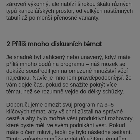
zároveň výkonný, ale nabízí širokou škálu různých
typů kancelářských prostor, od velkých nástěnných
tabulí až po menší přenosné varianty.
2 Příliš mnoho diskusních témat
Je snadné být zahlcený nebo unavený, když máte
příliš mnoho bodů na programu – náš mozek se
dokáže soustředit jen na omezené množství věcí
najednou. Navíc je mnohem pravděpodobnější, že
vám dojde čas, pokud se snažíte pokrýt více
témat, než se rozumně vejde do délky schůzky.
Doporučujeme omezit svůj program na 3–5
klíčových témat, aby všichni zůstali na správné
cestě a aby bylo možné vést produktivní rozhovory,
které byste měli ve svém podnikání vést. Pokud
máte o čem mluvit, lepší by bylo následné setkání.
Tímto způsobem můžete dát důležitým tématům