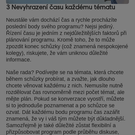
3 Nevyhrazení času každému tématu
Neustále vám dochází čas a rychle procházíte
poslední body svého programu? Nejsi jediný.
Řízení času je jedním z nejdůležitějších faktorů při
plánování programu. Kromě toho, že to může
zpozdit konec schůzky (což znamená nespokojené
kolegy), riskujete, že vám uniknou důležité
informace.
Naše rada? Podívejte se na témata, která chcete
během schůzky probírat, a zvažte, jak dlouho
chcete věnovat každému z nich. Nemusíte nutně
rozdělovat čas rovnoměrně mezi počet témat, ale
mějte plán. Pokud se konverzace vyostří, můžete
si to jednoduše poznamenat a po schůzce se
ozvat. Dát každému bodu programu čas zazářit
znamená, že vy i váš tým můžete být důkladnější.
Samozřejmě je také důležité zůstat flexibilní a
přizpůsobovat program podle průběhu diskuse,