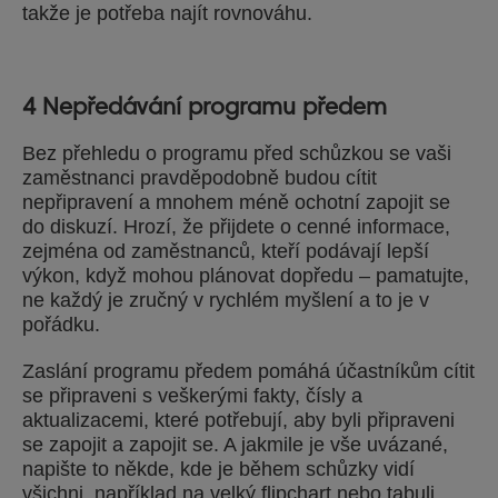
takže je potřeba najít rovnováhu.
4 Nepředávání programu předem
Bez přehledu o programu před schůzkou se vaši
zaměstnanci pravděpodobně budou cítit
nepřipravení a mnohem méně ochotní zapojit se
do diskuzí. Hrozí, že přijdete o cenné informace,
zejména od zaměstnanců, kteří podávají lepší
výkon, když mohou plánovat dopředu – pamatujte,
ne každý je zručný v rychlém myšlení a to je v
pořádku.
Zaslání programu předem pomáhá účastníkům cítit
se připraveni s veškerými fakty, čísly a
aktualizacemi, které potřebují, aby byli připraveni
se zapojit a zapojit se. A jakmile je vše uvázané,
napište to někde, kde je během schůzky vidí
všichni, například na velký flipchart nebo tabuli,