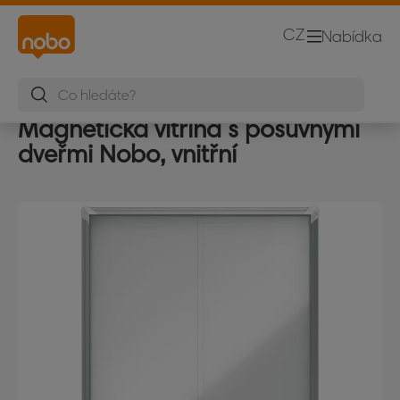
CZ
Nabídka
Magnetická vitrína s posuvnými
dveřmi Nobo, vnitřní