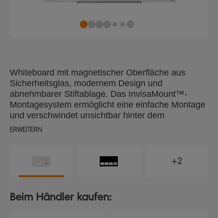
Whiteboard mit magnetischer Oberfläche aus
Sicherheitsglas, modernem Design und
abnehmbarer Stiftablage. Das InvisaMount™-
Montagesystem ermöglicht eine einfache Montage
und verschwindet unsichtbar hinter dem
Whiteboard. Die magnetische Oberfläche aus
ERWEITERN
Sicherheitsglas ist extrem leicht zu reinigen und
höchst widerstandsfähig gegen Flecken,
Stiftespuren, Kratzer und Dellen. Größe: 57" / 71 x
+2
126 cm.
Beim Händler kaufen: