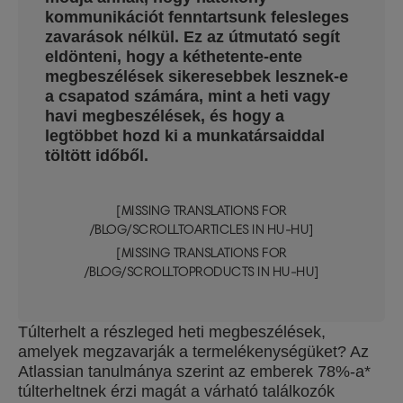
kommunikációt fenntartsunk felesleges
zavarások nélkül. Ez az útmutató segít
eldönteni, hogy a kéthetente-ente
megbeszélések sikeresebbek lesznek-e
a csapatod számára, mint a heti vagy
havi megbeszélések, és hogy a
legtöbbet hozd ki a munkatársaiddal
töltött időből.
[MISSING TRANSLATIONS FOR
/BLOG/SCROLLTOARTICLES IN HU-HU]
[MISSING TRANSLATIONS FOR
/BLOG/SCROLLTOPRODUCTS IN HU-HU]
Túlterhelt a részleged heti megbeszélések,
amelyek megzavarják a termelékenységüket? Az
Atlassian tanulmánya szerint az emberek 78%-a*
túlterheltnek érzi magát a várható találkozók