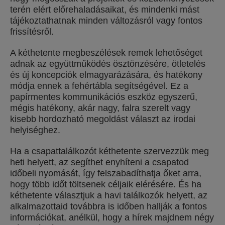
terén elért előrehaladásaikat, és mindenki mást
tájékoztathatnak minden változásról vagy fontos
frissítésről.
A kéthetente megbeszélések remek lehetőséget
adnak az együttműködés ösztönzésére, ötletelés
és új koncepciók elmagyarázására, és hatékony
módja ennek a fehértábla segítségével. Ez a
papírmentes kommunikációs eszköz egyszerű,
mégis hatékony, akár nagy, falra szerelt vagy
kisebb hordozható megoldást választ az irodai
helyiséghez.
Ha a csapattalálkozót kéthetente szervezzük meg
heti helyett, az segíthet enyhíteni a csapatod
időbeli nyomását, így felszabadíthatja őket arra,
hogy több időt töltsenek céljaik elérésére. És ha
kéthetente választjuk a havi találkozók helyett, az
alkalmazottaid továbbra is időben hallják a fontos
információkat, anélkül, hogy a hírek majdnem négy