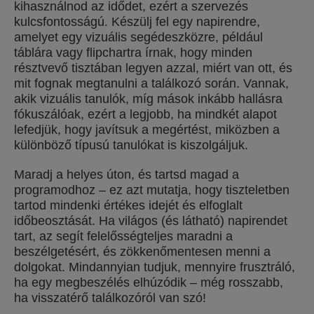
kihasználnod az idődet, ezért a szervezés
kulcsfontosságú. Készülj fel egy napirendre,
amelyet egy vizuális segédeszközre, például
táblára vagy flipchartra írnak, hogy minden
résztvevő tisztában legyen azzal, miért van ott, és
mit fognak megtanulni a találkozó során. Vannak,
akik vizuális tanulók, míg mások inkább hallásra
fókuszálóak, ezért a legjobb, ha mindkét alapot
lefedjük, hogy javítsuk a megértést, miközben a
különböző típusú tanulókat is kiszolgáljuk.
Maradj a helyes úton, és tartsd magad a
programodhoz – ez azt mutatja, hogy tiszteletben
tartod mindenki értékes idejét és elfoglalt
időbeosztását. Ha világos (és látható) napirendet
tart, az segít felelősségteljes maradni a
beszélgetésért, és zökkenőmentesen menni a
dolgokat. Mindannyian tudjuk, mennyire frusztráló,
ha egy megbeszélés elhúzódik – még rosszabb,
ha visszatérő találkozóról van szó!