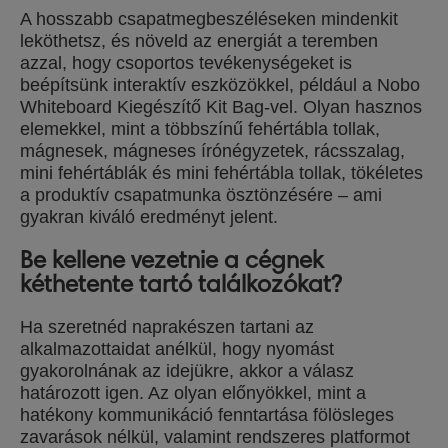
A hosszabb csapatmegbeszéléseken mindenkit
leköthetsz, és növeld az energiát a teremben
azzal, hogy csoportos tevékenységeket is
beépítsünk interaktív eszközökkel, például a Nobo
Whiteboard Kiegészítő Kit Bag-vel. Olyan hasznos
elemekkel, mint a többszínű fehértábla tollak,
mágnesek, mágneses írónégyzetek, rácsszalag,
mini fehértáblák és mini fehértábla tollak, tökéletes
a produktív csapatmunka ösztönzésére – ami
gyakran kiváló eredményt jelent.
Be kellene vezetnie a cégnek
kéthetente tartó találkozókat?
Ha szeretnéd naprakészen tartani az
alkalmazottaidat anélkül, hogy nyomást
gyakorolnának az idejükre, akkor a válasz
határozott igen. Az olyan előnyökkel, mint a
hatékony kommunikáció fenntartása fölösleges
zavarások nélkül, valamint rendszeres platformot