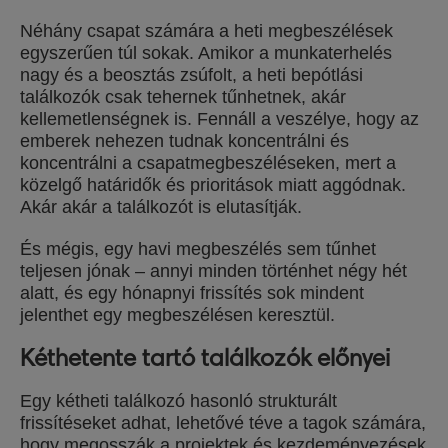
Néhány csapat számára a heti megbeszélések
egyszerűen túl sokak. Amikor a munkaterhelés
nagy és a beosztás zsúfolt, a heti bepótlási
találkozók csak tehernek tűnhetnek, akár
kellemetlenségnek is. Fennáll a veszélye, hogy az
emberek nehezen tudnak koncentrálni és
koncentrálni a csapatmegbeszéléseken, mert a
közelgő határidők és prioritások miatt aggódnak.
Akár akár a találkozót is elutasítják.
És mégis, egy havi megbeszélés sem tűnhet
teljesen jónak – annyi minden történhet négy hét
alatt, és egy hónapnyi frissítés sok mindent
jelenthet egy megbeszélésen keresztül.
Kéthetente tartó találkozók előnyei
Egy kétheti találkozó hasonló strukturált
frissítéseket adhat, lehetővé téve a tagok számára,
hogy megosszák a projektek és kezdeményezések