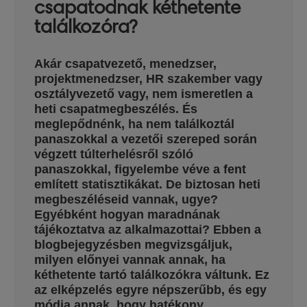
csapatodnak kéthetente
találkozóra?
Akár csapatvezető, menedzser,
projektmenedzser, HR szakember vagy
osztályvezető vagy, nem ismeretlen a
heti csapatmegbeszélés. És
meglepődnénk, ha nem találkoztál
panaszokkal a vezetői szereped során
végzett túlterhelésről szóló
panaszokkal, figyelembe véve a fent
említett statisztikákat. De biztosan heti
megbeszéléseid vannak, ugye?
Egyébként hogyan maradnának
tájékoztatva az alkalmazottai? Ebben a
blogbejegyzésben megvizsgáljuk,
milyen előnyei vannak annak, ha
kéthetente tartó találkozókra váltunk. Ez
az elképzelés egyre népszerűbb, és egy
módja annak, hogy hatékony