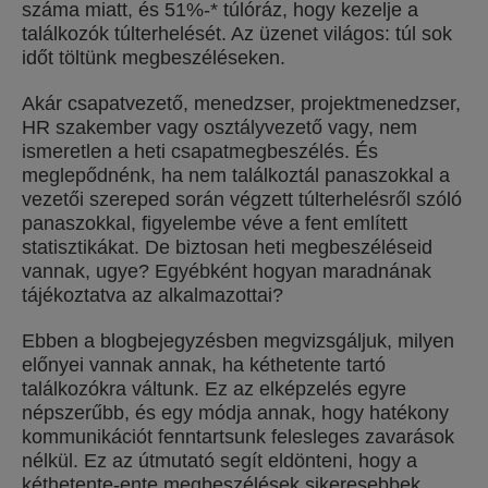
száma miatt, és 51%-* túlóráz, hogy kezelje a
találkozók túlterhelését. Az üzenet világos: túl sok
időt töltünk megbeszéléseken.
Akár csapatvezető, menedzser, projektmenedzser,
HR szakember vagy osztályvezető vagy, nem
ismeretlen a heti csapatmegbeszélés. És
meglepődnénk, ha nem találkoztál panaszokkal a
vezetői szereped során végzett túlterhelésről szóló
panaszokkal, figyelembe véve a fent említett
statisztikákat. De biztosan heti megbeszéléseid
vannak, ugye? Egyébként hogyan maradnának
tájékoztatva az alkalmazottai?
Ebben a blogbejegyzésben megvizsgáljuk, milyen
előnyei vannak annak, ha kéthetente tartó
találkozókra váltunk. Ez az elképzelés egyre
népszerűbb, és egy módja annak, hogy hatékony
kommunikációt fenntartsunk felesleges zavarások
nélkül. Ez az útmutató segít eldönteni, hogy a
kéthetente-ente megbeszélések sikeresebbek