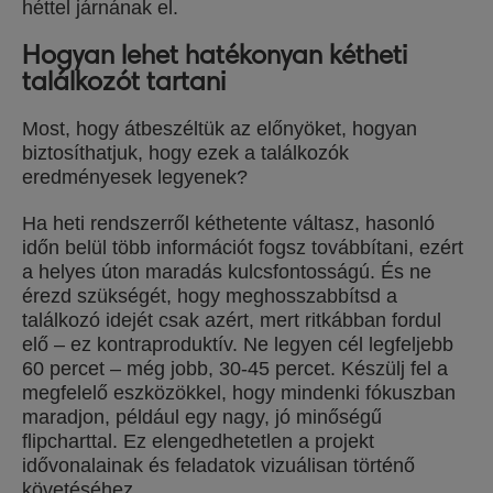
héttel járnának el.
Hogyan lehet hatékonyan kétheti
találkozót tartani
Most, hogy átbeszéltük az előnyöket, hogyan
biztosíthatjuk, hogy ezek a találkozók
eredményesek legyenek?
Ha heti rendszerről kéthetente váltasz, hasonló
időn belül több információt fogsz továbbítani, ezért
a helyes úton maradás kulcsfontosságú. És ne
érezd szükségét, hogy meghosszabbítsd a
találkozó idejét csak azért, mert ritkábban fordul
elő – ez kontraproduktív. Ne legyen cél legfeljebb
60 percet – még jobb, 30-45 percet. Készülj fel a
megfelelő eszközökkel, hogy mindenki fókuszban
maradjon, például egy nagy, jó minőségű
flipcharttal. Ez elengedhetetlen a projekt
idővonalainak és feladatok vizuálisan történő
követéséhez.