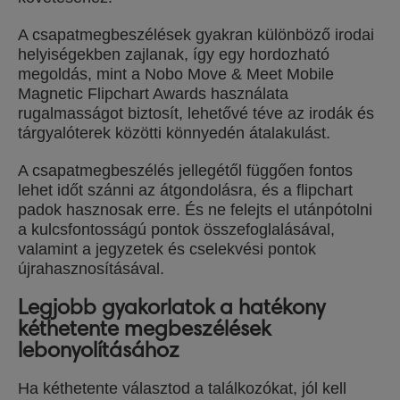
A csapatmegbeszélések gyakran különböző irodai
helyiségekben zajlanak, így egy hordozható
megoldás, mint a Nobo Move & Meet Mobile
Magnetic Flipchart Awards használata
rugalmasságot biztosít, lehetővé téve az irodák és
tárgyalóterek közötti könnyedén átalakulást.
A csapatmegbeszélés jellegétől függően fontos
lehet időt szánni az átgondolásra, és a flipchart
padok hasznosak erre. És ne felejts el utánpótolni
a kulcsfontosságú pontok összefoglalásával,
valamint a jegyzetek és cselekvési pontok
újrahasznosításával.
Legjobb gyakorlatok a hatékony
kéthetente megbeszélések
lebonyolításához
Ha kéthetente választod a találkozókat, jól kell