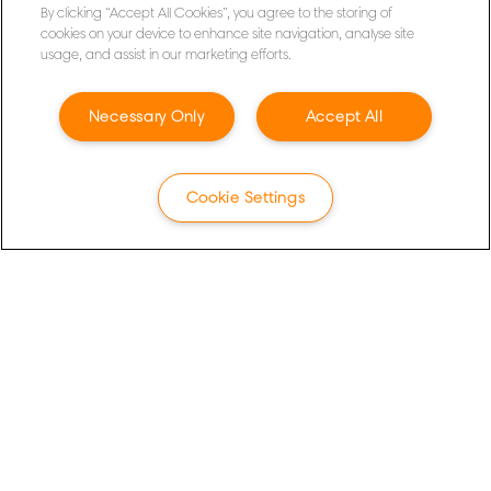
By clicking “Accept All Cookies”, you agree to the storing of
cookies on your device to enhance site navigation, analyse site
FELIRATKOZÁSHOZ
usage, and assist in our marketing efforts.
Adatvédelmi nyilatkozat
Necessary Only
Accept All
Sütik
Jogi közlemény
Cookie Settings
Impresszum
Adataim kezelése
Ügyfélszolgálat
Jótállási feltételek
Packaging Recycling Guidance
Megfelelőségi nyilatkozatok
Oldaltérkép
©2026 ACCO Brands