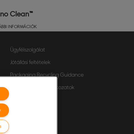
no Clean™
ÁBBI INFORMÁCIÓK
Ügyfélszolgálat
Jótállási feltételek
Packaging Recycling Guidance
Megfelelőségi nyilatkozatok
Oldaltérkép
y
s