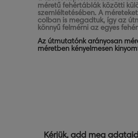
méretű fehértáblák közötti kü
szemléltetésében. A méreteket
colban is megadtuk, így az út
könnyű felmérni az egyes fehér
Az útmutatónk arányosan mére
méretben kényelmesen kinyom
Kérjük, add meg adataida