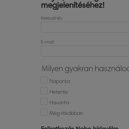
megjelenítéséhez!
Keresztnév
E-mail
Milyen gyakran használod
Naponta
Hetente
Havonta
Még ritkábban
Feliratkozás Nobo hírlevélre.