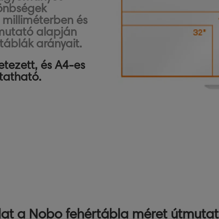
lönbségek
 milliméterben és
mutató alapján
táblák arányait.
tezett, és A4-es
tatható.
t a Nobo fehértábla méret útmutató l