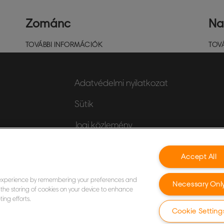
Zománc
Na
TOVÁBBI INFORMÁCIÓK
TOV
Adatvédelmi nyilatkozat
Sütik
Jogi közlemény
Impresszum
 a
Accept All
Adataim kezelése
 experience by remembering your preferences and
Necessary Onl
to the storing of cookies on your device to enhance
ing efforts.
Cookie Setting