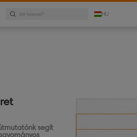
HU
ret
 útmutatónk segít
hagyományos