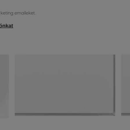
keting emaileket.
tónkat