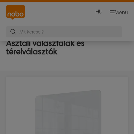
HU
Menü
Asztali válaszfalak és
térelválasztók