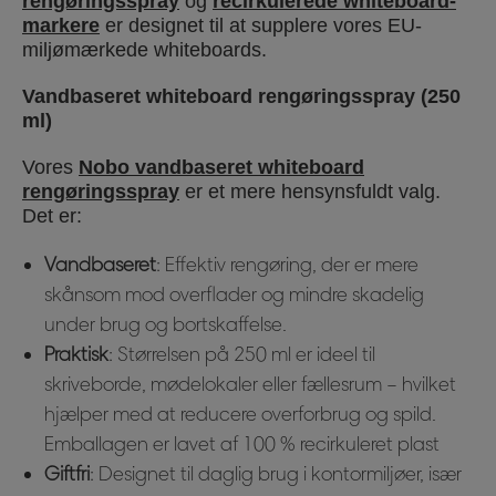
rengøringsspray
og
recirkulerede whiteboard-
markere
er designet til at supplere vores EU-
miljømærkede whiteboards.
Vandbaseret whiteboard rengøringsspray (250
ml)
Vores
Nobo vandbaseret whiteboard
rengøringsspray
er et mere hensynsfuldt valg.
Det er:
Vandbaseret
: Effektiv rengøring, der er mere
skånsom mod overflader og mindre skadelig
under brug og bortskaffelse.
Praktisk
: Størrelsen på 250 ml er ideel til
skriveborde, mødelokaler eller fællesrum – hvilket
hjælper med at reducere overforbrug og spild.
Emballagen er lavet af 100 % recirkuleret plast
Giftfri
: Designet til daglig brug i kontormiljøer, især