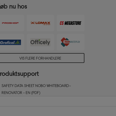
ermanent blæk. Denne aerosolskum
øb nu hos
engøringsspray kan bruges på alle dry
ipe overflader og sammen med andre
obo whiteboard rengøringsprodukter for
t vedligeholde din dry wipe overflade.
tørrelse 150 ml
VIS FLERE FORHANDLERE
roduktsupport
SAFETY DATA SHEET NOBO WHITEBOARD-
RENOVATOR - EN (PDF)