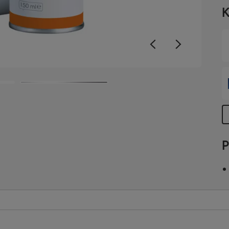
p
K
r
w
N
a
S
P