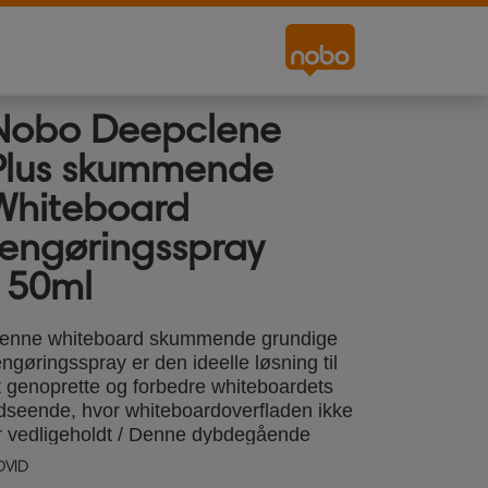
Nobo Deepclene
Plus skummende
Whiteboard
rengøringsspray
150ml
enne whiteboard skummende grundige
engøringsspray er den ideelle løsning til
t genoprette og forbedre whiteboardets
dseende, hvor whiteboardoverfladen ikke
r vedligeholdt / Denne dybdegående
engøringsspray fjerner selv de mest
DVID
tædige blækmærker og pletter inklusive