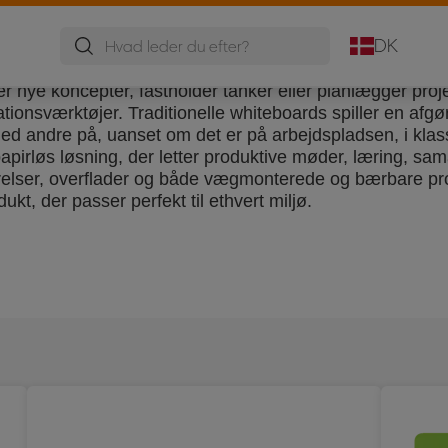
DK
r nye koncepter, fastholder tanker eller planlægger proj
ionsværktøjer. Traditionelle whiteboards spiller en afgør
med andre på, uanset om det er på arbejdspladsen, i klass
pirløs løsning, der letter produktive møder, læring, sa
relser, overflader og både vægmonterede og bærbare prod
ukt, der passer perfekt til ethvert miljø.