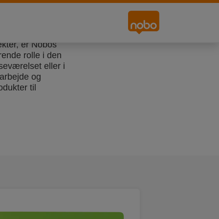
ekter, er Nobos
ende rolle i den
eværelset eller i
marbejde og
ukter til