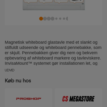
Magnetisk whiteboard glastavle med et slankt og
stilfuldt udseende og whiteboard pennebakke, som
er skjult. Pennebakken giver dig nem og bekvem
opbevaring af whiteboard markere og tavleviskere.
InvisaMount™ systemet gør installationen let, og
fastgøringen er pænt gemt bag tavlen. Den
UDVID
magnetiske whiteboard glasoverflade giver ultra
sletbarhed med højeste modstand til blækpletter,
Køb nu hos
pennemærker og ridser. Størrelse: 100x56 cm.