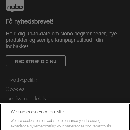
Få nyhedsbrevet!
Hold dig up-to-date om Nobo begivenheder, nye
produkter og særlige kampagnetilbud i din
indbakke!
REGISTRER DIG NU
Privatlivspolitik
Cookies
Juridisk meddelelse
Aftryk
We use cookies on our site…
Administrer mine data
We use cookies on our website to enhance your browsing
Kundesupport
experience by remembering your preferences and repeat visits.