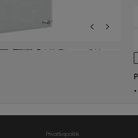
k
s
m
d
V
+11
P
Privatlivspolitik