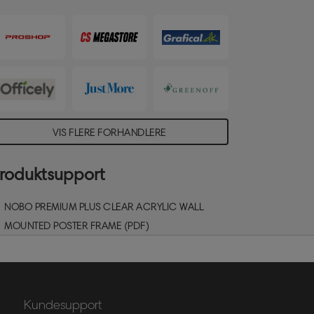
an nemt tørres af, hvilket gør denne
kilteholder til en ideel løsning til visning af
idlertidige eller permanente skilte,
okumenter eller information.
isningsområde i størrelse A3.
VIS FLERE FORHANDLERE
roduktsupport
NOBO PREMIUM PLUS CLEAR ACRYLIC WALL
MOUNTED POSTER FRAME (PDF)
Kundesupport