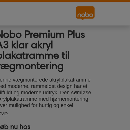
Nobo Premium Plus
A3 klar akryl
plakatramme til
vægmontering
enne vægmonterede akrylplakatramme
ed moderne, rammeløst design har et
tilfuldt og moderne udtryk. Den sømløse
krylplakatramme med hjørnemontering
iver mulighed for hurtig og enkel
dveksling af indhold i høj- eller
DVID
værformat, samtidig med at dine
okumenter beskyttes. Akryloverfladen
øb nu hos