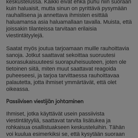
keskustelussa. Kaikki eivät ehkä puhu niin suoraan
kuin haluaisit, mutta sinun on pyrittävä pysymään
rauhallisena ja annettava ihmisten esittää
haluamansa asia haluamallaan tavalla. Muista, että
joissakin tilanteissa tarvitaan erilaisia
viestintätyylejä.
Saatat myös joutua tarjoamaan muille rauhoittavia
sanoja. Jotkut saattavat sekoittaa suoruutesi
suorasukaisuuteesi suorapuheisuuteen, joten ole
tietoinen siitä, miten muut saattavat reagoida
puheeseesi, ja tarjoa tarvittaessa rauhoittavaa
palautetta, jotta ihmiset ymmärtävät, että olet
oikeassa.
Passiivisen viestijän johtaminen
Ihmiset, jotka käyttävät usein passiivista
viestintätyyliä, saattavat tarvita lisätukea ja
rohkaisua osallistuakseen keskusteluihin. Tähän
voi kuulua esimerkiksi se, että kysytään suoraan