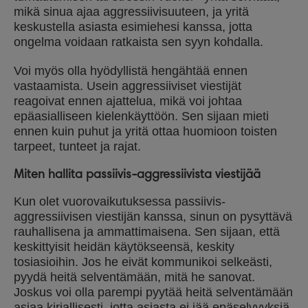
mikä sinua ajaa aggressiivisuuteen, ja yritä
keskustella asiasta esimiehesi kanssa, jotta
ongelma voidaan ratkaista sen syyn kohdalla.
Voi myös olla hyödyllistä hengähtää ennen
vastaamista. Usein aggressiiviset viestijät
reagoivat ennen ajattelua, mikä voi johtaa
epäasialliseen kielenkäyttöön. Sen sijaan mieti
ennen kuin puhut ja yritä ottaa huomioon toisten
tarpeet, tunteet ja rajat.
Miten hallita passiivis-aggressiivista viestijää
Kun olet vuorovaikutuksessa passiivis-
aggressiivisen viestijän kanssa, sinun on pysyttävä
rauhallisena ja ammattimaisena. Sen sijaan, että
keskittyisit heidän käytökseensä, keskity
tosiasioihin. Jos he eivät kommunikoi selkeästi,
pyydä heitä selventämään, mitä he sanovat.
Joskus voi olla parempi pyytää heitä selventämään
asiaa kirjallisesti, jotta asiasta ei jää epäselvyyksiä.