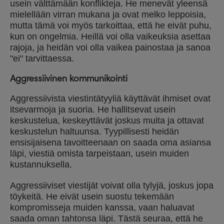
usein välttämään konflikteja. He menevät yleensä
mielellään virran mukana ja ovat melko leppoisia,
mutta tämä voi myös tarkoittaa, että he eivät puhu,
kun on ongelmia. Heillä voi olla vaikeuksia asettaa
rajoja, ja heidän voi olla vaikea painostaa ja sanoa
"ei" tarvittaessa.
Aggressiivinen kommunikointi
Aggressiivista viestintätyyliä käyttävät ihmiset ovat
itsevarmoja ja suoria. He hallitsevat usein
keskustelua, keskeyttävät joskus muita ja ottavat
keskustelun haltuunsa. Tyypillisesti heidän
ensisijaisena tavoitteenaan on saada oma asiansa
läpi, viestiä omista tarpeistaan, usein muiden
kustannuksella.
Aggressiiviset viestijät voivat olla tylyjä, joskus jopa
töykeitä. He eivät usein suostu tekemään
kompromisseja muiden kanssa, vaan haluavat
saada oman tahtonsa läpi. Tästä seuraa, että he