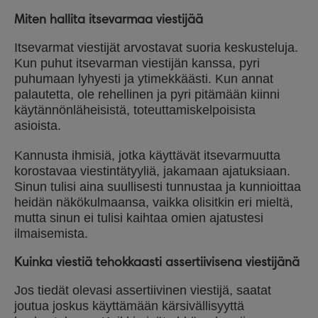
Miten hallita itsevarmaa viestijää
Itsevarmat viestijät arvostavat suoria keskusteluja.
Kun puhut itsevarman viestijän kanssa, pyri
puhumaan lyhyesti ja ytimekkäästi. Kun annat
palautetta, ole rehellinen ja pyri pitämään kiinni
käytännönläheisistä, toteuttamiskelpoisista
asioista.
Kannusta ihmisiä, jotka käyttävät itsevarmuutta
korostavaa viestintätyyliä, jakamaan ajatuksiaan.
Sinun tulisi aina suullisesti tunnustaa ja kunnioittaa
heidän näkökulmaansa, vaikka olisitkin eri mieltä,
mutta sinun ei tulisi kaihtaa omien ajatustesi
ilmaisemista.
Kuinka viestiä tehokkaasti assertiivisena viestijänä
Jos tiedät olevasi assertiivinen viestijä, saatat
joutua joskus käyttämään kärsivällisyyttä