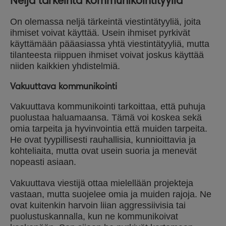
Neljä tärkeintä kommunikointityyliä
On olemassa neljä tärkeintä viestintätyyliä, joita
ihmiset voivat käyttää. Usein ihmiset pyrkivät
käyttämään pääasiassa yhtä viestintätyyliä, mutta
tilanteesta riippuen ihmiset voivat joskus käyttää
niiden kaikkien yhdistelmiä.
Vakuuttava kommunikointi
Vakuuttava kommunikointi tarkoittaa, että puhuja
puolustaa haluamaansa. Tämä voi koskea sekä
omia tarpeita ja hyvinvointia että muiden tarpeita.
He ovat tyypillisesti rauhallisia, kunnioittavia ja
kohteliaita, mutta ovat usein suoria ja menevät
nopeasti asiaan.
Vakuuttava viestijä ottaa mielellään projekteja
vastaan, mutta suojelee omia ja muiden rajoja. Ne
ovat kuitenkin harvoin liian aggressiivisia tai
puolustuskannalla, kun ne kommunikoivat