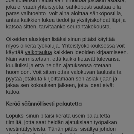
Jos kuitenkin haluat vain ilmoittaa jostakin asiasta,
joka ei vaadi yhteistyötä, sähköposti saattaa olla
paras vaihtoehto. Voit aina aloittaa sähköpostilla,
antaa kaikkien lukea tiedot ja yksityiskohdat läpi ja
katsoa sitten, tarvitaanko seurantakokousta.
Oikeiden alustojen lisäksi sinun pitäisi käyttää
myös oikeita työkaluja. Yhteistyökokouksessa voit
käyttää
valkotaulua
kaikkien ideoiden kirjaamiseen.
Näin varmistetaan, että kaikki tietävät tulevansa
kuulluiksi ja että heidän ajatuksensa otetaan
huomioon. Voit sitten ottaa valokuvan taulusta tai
pyytää jotakuta kirjoittamaan sen asiakirjaan ja
jakaa sen kokouksen jälkeen, jotta ideat eivät
katoa.
Kerää säännöllisesti palautetta
Lopuksi sinun pitäisi kerätä usein palautetta
tiimiltä, jotta saat heidän ajatuksiaan työpaikan
viestintätyyleistä. Tähän pitäisi sisältyä johdon