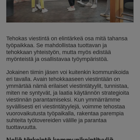
Tehokas viestintä on elintärkeä osa mitä tahansa
työpaikkaa. Se mahdollistaa tuottavan ja
tehokkaan yhteistyön, mutta myös edistää
myönteistä ja osallistavaa työympäristöä.
Jokainen tiimin jäsen voi kuitenkin kommunikoida
eri tavalla. Avain tehokkaaseen viestintään on
ymmärtää nämä erilaiset viestintätyylit, tunnistaa,
miten ne syntyvät, ja laatia käytännön strategioita
viestinnän parantamiseksi. Kun ymmärrämme
syvällisesti eri viestintätyylejä, voimme tehostaa
vuorovaikutusta työpaikalla, rakentaa parempia
suhteita työtovereiden välille ja parantaa
tuottavuutta.