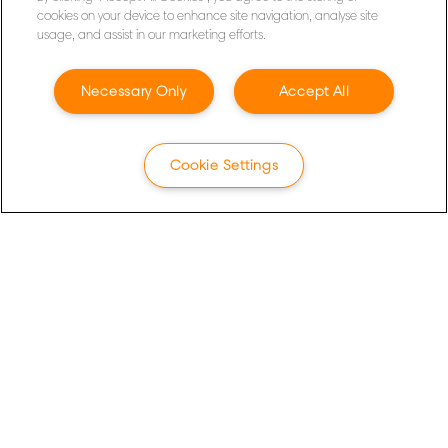
REKISTERÖIDY NYT
cookies on your device to enhance site navigation, analyse site
usage, and assist in our marketing efforts.
Tietosuojailmoitus
Necessary Only
Accept All
Evästeet
Oikeudellinen huomautus
Jälki
Cookie Settings
Hallitse tietojani
Asiakastuki
Takuuehdot
Pakkausten kierrätysohjeet
Vaatimustenmukaisuusvakuutukset
Sivukartta
©2026 ACCO Brands