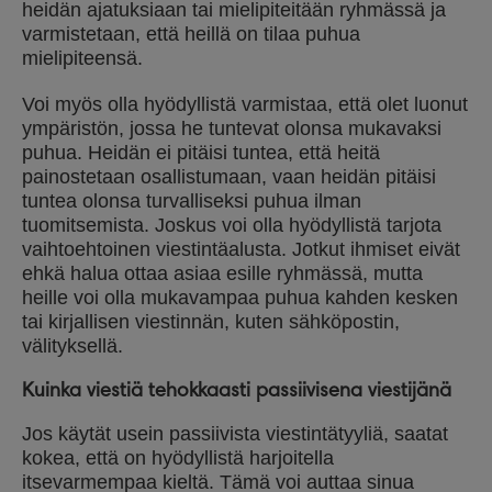
heidän ajatuksiaan tai mielipiteitään ryhmässä ja
varmistetaan, että heillä on tilaa puhua
mielipiteensä.
Voi myös olla hyödyllistä varmistaa, että olet luonut
ympäristön, jossa he tuntevat olonsa mukavaksi
puhua. Heidän ei pitäisi tuntea, että heitä
painostetaan osallistumaan, vaan heidän pitäisi
tuntea olonsa turvalliseksi puhua ilman
tuomitsemista. Joskus voi olla hyödyllistä tarjota
vaihtoehtoinen viestintäalusta. Jotkut ihmiset eivät
ehkä halua ottaa asiaa esille ryhmässä, mutta
heille voi olla mukavampaa puhua kahden kesken
tai kirjallisen viestinnän, kuten sähköpostin,
välityksellä.
Kuinka viestiä tehokkaasti passiivisena viestijänä
Jos käytät usein passiivista viestintätyyliä, saatat
kokea, että on hyödyllistä harjoitella
itsevarmempaa kieltä. Tämä voi auttaa sinua