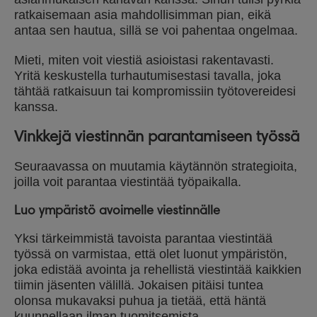
ratkaisemaan asia mahdollisimman pian, eikä
antaa sen hautua, sillä se voi pahentaa ongelmaa.
Mieti, miten voit viestiä asioistasi rakentavasti.
Yritä keskustella turhautumisestasi tavalla, joka
tähtää ratkaisuun tai kompromissiin työtovereidesi
kanssa.
Vinkkejä viestinnän parantamiseen työssä
Seuraavassa on muutamia käytännön strategioita,
joilla voit parantaa viestintää työpaikalla.
Luo ympäristö avoimelle viestinnälle
Yksi tärkeimmistä tavoista parantaa viestintää
työssä on varmistaa, että olet luonut ympäristön,
joka edistää avointa ja rehellistä viestintää kaikkien
tiimin jäsenten välillä. Jokaisen pitäisi tuntea
olonsa mukavaksi puhua ja tietää, että häntä
kuunnellaan ilman tuomitsemista.