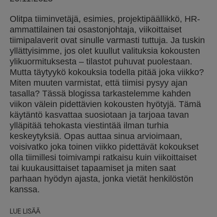
Olitpa tiiminvetäjä, esimies, projektipäällikkö, HR-
ammattilainen tai osastonjohtaja, viikoittaiset
tiimipalaverit ovat sinulle varmasti tuttuja. Ja tuskin
yllättyisimme, jos olet kuullut valituksia kokousten
ylikuormituksesta – tilastot puhuvat puolestaan.
Mutta täytyykö kokouksia todella pitää joka viikko?
Miten muuten varmistat, että tiimisi pysyy ajan
tasalla? Tässä blogissa tarkastelemme kahden
viikon välein pidettävien kokousten hyötyjä. Tämä
käytäntö kasvattaa suosiotaan ja tarjoaa tavan
ylläpitää tehokasta viestintää ilman turhia
keskeytyksiä. Opas auttaa sinua arvioimaan,
voisivatko joka toinen viikko pidettävät kokoukset
olla tiimillesi toimivampi ratkaisu kuin viikoittaiset
tai kuukausittaiset tapaamiset ja miten saat
parhaan hyödyn ajasta, jonka vietät henkilöstön
kanssa.
LUE LISÄÄ