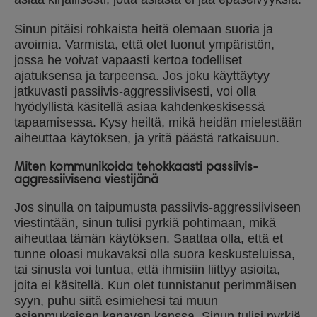
Sinun pitäisi rohkaista heitä olemaan suoria ja
avoimia. Varmista, että olet luonut ympäristön,
jossa he voivat vapaasti kertoa todelliset
ajatuksensa ja tarpeensa. Jos joku käyttäytyy
jatkuvasti passiivis-aggressiivisesti, voi olla
hyödyllistä käsitellä asiaa kahdenkeskisessä
tapaamisessa. Kysy heiltä, mikä heidän mielestään
aiheuttaa käytöksen, ja yritä päästä ratkaisuun.
Miten kommunikoida tehokkaasti passiivis-
aggressiivisena viestijänä
Jos sinulla on taipumusta passiivis-aggressiiviseen
viestintään, sinun tulisi pyrkiä pohtimaan, mikä
aiheuttaa tämän käytöksen. Saattaa olla, että et
tunne oloasi mukavaksi olla suora keskusteluissa,
tai sinusta voi tuntua, että ihmisiin liittyy asioita,
joita ei käsitellä. Kun olet tunnistanut perimmäisen
syyn, puhu siitä esimiehesi tai muun
asianmukaisen kanavan kanssa. Sinun tulisi pyrkiä