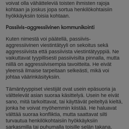
voivat olla vähätteleviä toisten ihmisten rajoja
kohtaan ja joskus jopa sortua henkilökohtaisiin
hyökkäyksiin toisia kohtaan.
Passiivis-aggressiivinen kommunikointi
Kuten nimestä voi päätellä, passiivis-
aggressiivinen viestintätyyli on sekoitus sekä
aggressiivista että passiivista viestintätyyppiä. Ne
vaikuttavat tyypillisesti passiivisilta pinnalla, mutta
niillä on aggressiivisempia tavoitteita. He eivät
yleensä ilmaise tarpeitaan selkeästi, mikä voi
johtaa väärinkäsityksiin.
Tämäntyyppiset viestijät ovat usein epäsuoria ja
välttelevät asian suoraa käsittelyä. Usein he eivät
sano, mitä tarkoittavat, tai käyttävät peiteltyä kieltä,
jonka he voivat myöhemmin kiistää. He haluavat
välttää suoraa konfliktia, mutta saattavat silti
turvautua henkilökohtaisiin hyökkäyksiin
sarkasmilla tai puhumalla toisille selän takana.