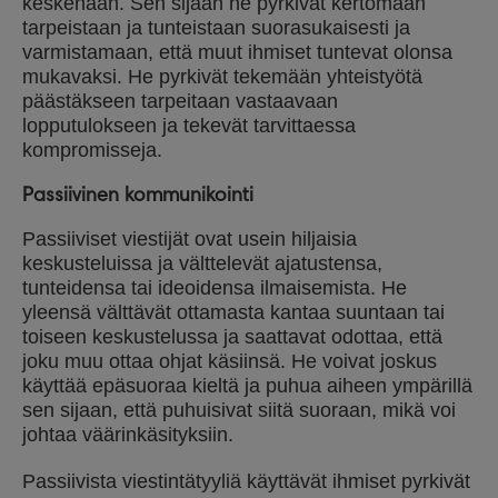
keskenään. Sen sijaan he pyrkivät kertomaan
tarpeistaan ja tunteistaan suorasukaisesti ja
varmistamaan, että muut ihmiset tuntevat olonsa
mukavaksi. He pyrkivät tekemään yhteistyötä
päästäkseen tarpeitaan vastaavaan
lopputulokseen ja tekevät tarvittaessa
kompromisseja.
Passiivinen kommunikointi
Passiiviset viestijät ovat usein hiljaisia
keskusteluissa ja välttelevät ajatustensa,
tunteidensa tai ideoidensa ilmaisemista. He
yleensä välttävät ottamasta kantaa suuntaan tai
toiseen keskustelussa ja saattavat odottaa, että
joku muu ottaa ohjat käsiinsä. He voivat joskus
käyttää epäsuoraa kieltä ja puhua aiheen ympärillä
sen sijaan, että puhuisivat siitä suoraan, mikä voi
johtaa väärinkäsityksiin.
Passiivista viestintätyyliä käyttävät ihmiset pyrkivät