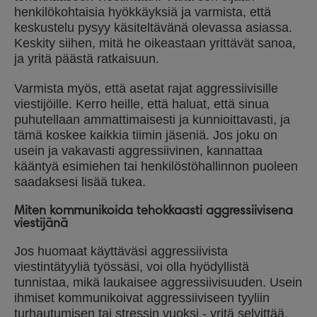
henkilökohtaisia hyökkäyksiä ja varmista, että
keskustelu pysyy käsiteltävänä olevassa asiassa.
Keskity siihen, mitä he oikeastaan yrittävät sanoa,
ja yritä päästä ratkaisuun.
Varmista myös, että asetat rajat aggressiivisille
viestijöille. Kerro heille, että haluat, että sinua
puhutellaan ammattimaisesti ja kunnioittavasti, ja
tämä koskee kaikkia tiimin jäseniä. Jos joku on
usein ja vakavasti aggressiivinen, kannattaa
kääntyä esimiehen tai henkilöstöhallinnon puoleen
saadaksesi lisää tukea.
Miten kommunikoida tehokkaasti aggressiivisena
viestijänä
Jos huomaat käyttäväsi aggressiivista
viestintätyyliä työssäsi, voi olla hyödyllistä
tunnistaa, mikä laukaisee aggressiivisuuden. Usein
ihmiset kommunikoivat aggressiiviseen tyyliin
turhautumisen tai stressin vuoksi - yritä selvittää,