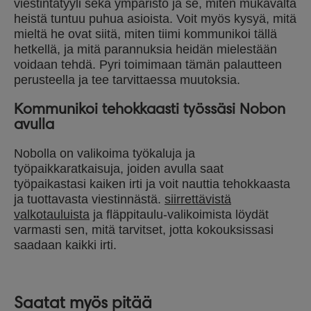
viestintätyyli sekä ympäristö ja se, miten mukavalta
heistä tuntuu puhua asioista. Voit myös kysyä, mitä
mieltä he ovat siitä, miten tiimi kommunikoi tällä
hetkellä, ja mitä parannuksia heidän mielestään
voidaan tehdä. Pyri toimimaan tämän palautteen
perusteella ja tee tarvittaessa muutoksia.
Kommunikoi tehokkaasti työssäsi Nobon
avulla
Nobolla on valikoima työkaluja ja
työpaikkaratkaisuja, joiden avulla saat
työpaikastasi kaiken irti ja voit nauttia tehokkaasta
ja tuottavasta viestinnästä.
siirrettävistä
valkotauluista
ja fläppitaulu-valikoimista löydät
varmasti sen, mitä tarvitset, jotta kokouksissasi
saadaan kaikki irti.
Saatat myös pitää