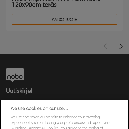
120x90cm teräs
KATSO TUOTE
Uutiskirje!
Pysy ajantasalla Nobo tapahtumista, uusista
We use cookies on our site…
tuotteista ja erikoistarjouksista. Saat tíedot suoraan
sähköpostiisi!
We use cookies on our website to enhance your browsing
experience by remembering your preferences and repeat visits.
By clicking “Accept All Cookies”, you agree to the storing of