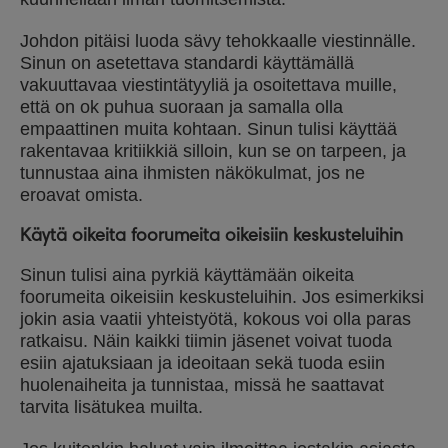
Johdon pitäisi luoda sävy tehokkaalle viestinnälle.
Sinun on asetettava standardi käyttämällä
vakuuttavaa viestintätyyliä ja osoitettava muille,
että on ok puhua suoraan ja samalla olla
empaattinen muita kohtaan. Sinun tulisi käyttää
rakentavaa kritiikkiä silloin, kun se on tarpeen, ja
tunnustaa aina ihmisten näkökulmat, jos ne
eroavat omista.
Käytä oikeita foorumeita oikeisiin keskusteluihin
Sinun tulisi aina pyrkiä käyttämään oikeita
foorumeita oikeisiin keskusteluihin. Jos esimerkiksi
jokin asia vaatii yhteistyötä, kokous voi olla paras
ratkaisu. Näin kaikki tiimin jäsenet voivat tuoda
esiin ajatuksiaan ja ideoitaan sekä tuoda esiin
huolenaiheita ja tunnistaa, missä he saattavat
tarvita lisätukea muilta.