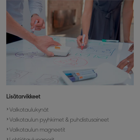
Lisätarvikkeet
Valkotaulukynät
Valkotaulun pyyhkimet & puhdistusaineet
Valkotaulun magneetit
Lehtiötaulupaperit