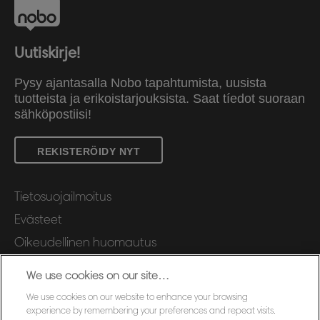
Uutiskirje!
Pysy ajantasalla Nobo tapahtumista, uusista
tuotteista ja erikoistarjouksista. Saat tíedot suoraan
sähköpostiisi!
REKISTERÖIDY NYT
Tietosuojailmoitus
Evästeet
Oikeudellinen huomautus
Jälki
We use cookies on our site…
Hallitse tietojani
We use cookies on our website to enhance your browsing
Asiakastuki
experience by remembering your preferences and repeat visits.