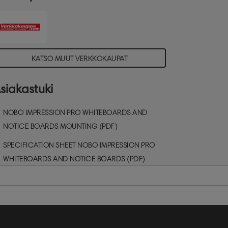
yyhkimien säilytystä varten.
agneettinen Nano Clean ™ -pinta
arantaa pyyhittävyyttä, erinomainen
äännölliseen käyttöön. Koko 188x106cm.
KATSO MUUT VERKKOKAUPAT
siakastuki
NOBO IMPRESSION PRO WHITEBOARDS AND
NOTICE BOARDS MOUNTING (PDF)
SPECIFICATION SHEET NOBO IMPRESSION PRO
WHITEBOARDS AND NOTICE BOARDS (PDF)