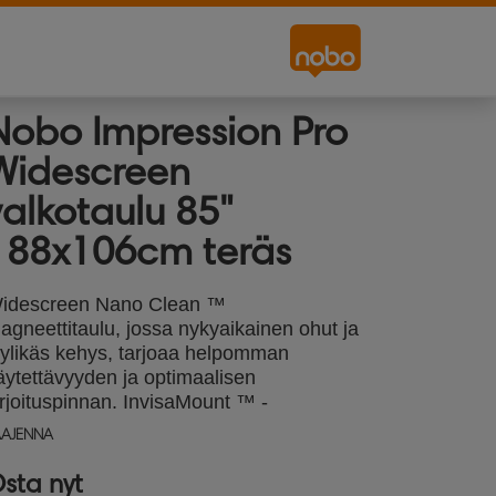
Nobo Impression Pro
Widescreen
valkotaulu 85"
188x106cm teräs
idescreen Nano Clean ™
agneettitaulu, jossa nykyaikainen ohut ja
yylikäs kehys, tarjoaa helpomman
äytettävyyden ja optimaalisen
irjoituspinnan. InvisaMount ™ -
ärjestelmä tekee asennuksesta helppoa ja
AAJENNA
iilottaa kiinnikkeet taulun taakse. Mukana
n tyylikäs kynäteline kynien ja
sta nyt