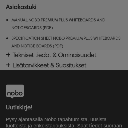
Plus -ilmoitustauluillamme on maailmanlaajuisesti
Asiakastuki
arvostettu EU-ympäristömerkki, joka on tunnustus
ympäristön huomioon ottamisesta sekä
MANUAL NOBO PREMIUM PLUS WHITEBOARDS AND
pienemmistä ympäristövaikutuksista koko tuotteen
elinkaaren ajalta. Tässä kestävässä huopataulussa
NOTICEBOARDS (PDF)
yhdistyvät tyyli, toiminnallisuus ja laatu, olipa kyse
SPECIFICATION SHEET NOBO PREMIUM PLUS WHITEBOARDS
aikataulujen hallinnasta, tietojen esittämisestä tai
luovan työn esittelystä - ihanteellinen moderniin
AND NOTICE BOARDS (PDF)
työtilaan. Koko 1500 x 1200mm. Väri: Sininen.
Tekniset tiedot & Ominaisuudet
Lisätarvikkeet & Suositukset
Uutiskirje!
Pysy ajantasalla Nobo tapahtumista, uusista
tuotteista ja erikoistarjouksista. Saat tíedot suoraan