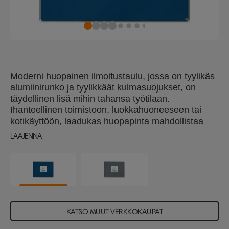
Moderni huopainen ilmoitustaulu, jossa on tyylikäs
alumiinirunko ja tyylikkäät kulmasuojukset, on
täydellinen lisä mihin tahansa työtilaan.
Ihanteellinen toimistoon, luokkahuoneeseen tai
kotikäyttöön, laadukas huopapinta mahdollistaa
muistiinpanojen, muistutusten ja asiakirjojen
LAAJENNA
helpon kiinnittämisen ja uudelleen sijoittamisen,
mikä tekee siitä käytännöllisen nastataulun. Tilava
ja monipuolinen, suuri ilmoitustaulun pinta-ala on
ihanteellinen ideointiin, suunnitteluun ja
yhteistyöhön, kun näkyvyys ja organisointi ovat
tärkeitä. Siinä on piilotettu perinteinen
kulmakiinnitysjärjestelmä, ja se voidaan asentaa
KATSO MUUT VERKKOKAUPAT
helposti joko vaaka- tai pystyasentoon. Premium