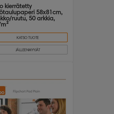
 kierrätetty
iötaulupaperi 58x81cm,
kko/ruutu, 50 arkkia,
/m²
KATSO TUOTE
JÄLLEENMYYJÄT