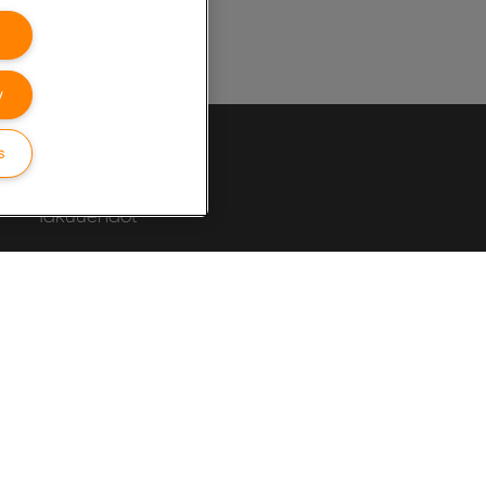
y
s
Asiakastuki
Takuuehdot
Pakkausten kierrätysohjeet
Vaatimustenmukaisuusvakuutukset
Sivukartta