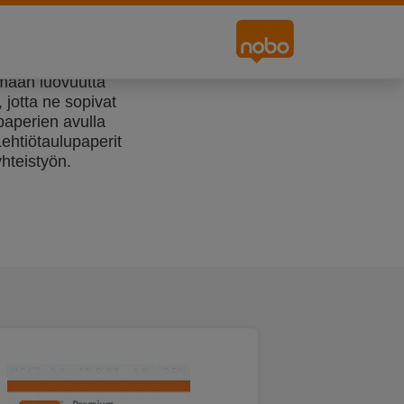
ämään luovuutta
 jotta ne sopivat
upaperien avulla
Lehtiötaulupaperit
hteistyön.