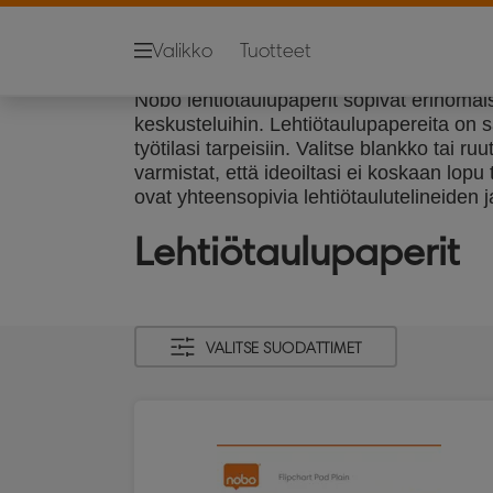
Valikko
Tuotteet
Nobo lehtiötaulupaperit sopivat erinomais
keskusteluihin. Lehtiötaulupapereita on s
työtilasi tarpeisiin. Valitse blankko tai 
varmistat, että ideoiltasi ei koskaan lopu
ovat yhteensopivia lehtiötaulutelineiden
Lehtiötaulupaperit
VALITSE SUODATTIMET