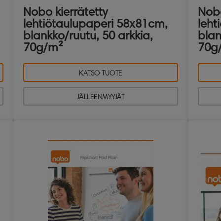
Nobo kierrätetty
Nobo
lehtiötaulupaperi 58x81cm,
leht
blankko/ruutu, 50 arkkia,
blan
70g/m²
70g
KATSO TUOTE
JÄLLEENMYYJÄT