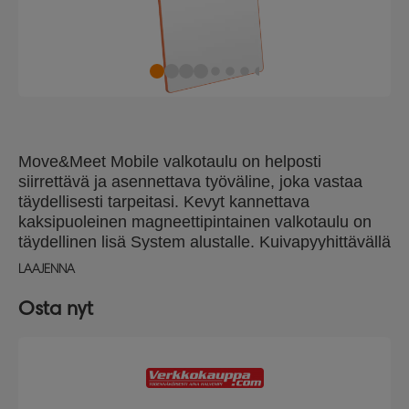
Move&Meet Mobile valkotaulu on helposti
siirrettävä ja asennettava työväline, joka vastaa
täydellisesti tarpeitasi. Kevyt kannettava
kaksipuoleinen magneettipintainen valkotaulu on
täydellinen lisä System alustalle. Kuivapyyhittävällä
valkotaululla on pyöreäkulmaiset pehmeäpintaiset
LAAJENNA
oranssit kehykset. Taulun koko 180x90cm.
Osta nyt