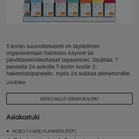
T-kortin suunnittelusetti on täydellinen
organisoimaan toimiston käynnit tai
päivittäiset/viikottaiset tapaamiset. Sisältää: 7
paneelia 24 aukolla T-kortin koolle 2;
hakemistopaneelin, myös 24 aukkoa pienemmälle
koolle koko 1, pvä/aikakortit; 2 x alumiinikiskoa; 4 x
LAAJENNA
paria värillisiä otsikkolistoja; 7 laatikkoa 100 x koko
2 T-kortteja värivalikoimalla ja laatikko100 x koko
KATSO MUUT VERKKOKAUPAT
1, T-kortteja.
Asiakastuki
NOBO T-CARD PLANNERS (PDF)