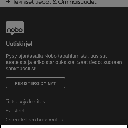
Tekniset tiedot & Ominaisuudet
Uutiskirje!
Pysy ajantasalla Nobo tapahtumista, uusista
tuotteista ja erikoistarjouksista. Saat tíedot suoraan
sähköpostiisi!
REKISTERÖIDY NYT
Tietosuojailmoitus
Evästeet
Oikeudellinen huomautus