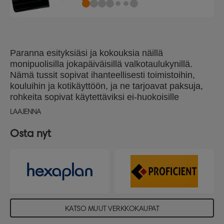
Paranna esityksiäsi ja kokouksia näillä
monipuolisilla jokapäiväisillä valkotaulukynillä.
Nämä tussit sopivat ihanteellisesti toimistoihin,
kouluihin ja kotikäyttöön, ja ne tarjoavat paksuja,
rohkeita sopivat käytettäviksi ei-huokoisille
pinnoille, kuten valkotauluille, lasille ja emalille.
LAAJENNA
Näissä mustissa kynissä on 3 mm:n pyöreä kärki,
joka takaa tasaiset viivat selkeään ja siistiin
Osta nyt
kirjoittamiseen, ja niissä on nopeasti kuivuva sekä
vähähajuinen muste. Sisältää 4 mustaa
valkotaulukynää, jotka on valmistettu 85 %
kierrätetystä muovista. Parhaan suorituskyvyn
saavuttamiseksi käytä yhdessä Nobo valkotaulun
kanssa. Pakkauksessa 4 kpl valkotaulukynää.
KATSO MUUT VERKKOKAUPAT