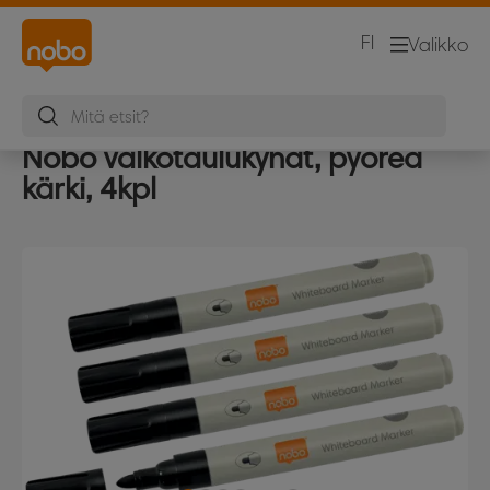
FI
Valikko
Nobo valkotaulukynät, pyöreä
kärki, 4kpl