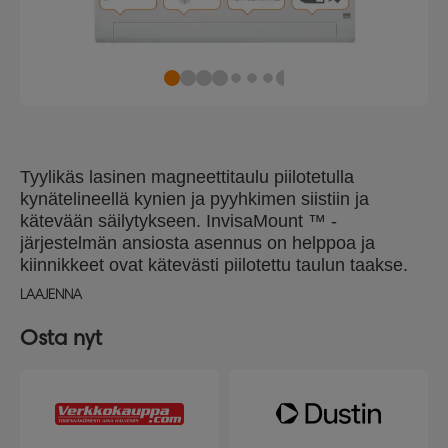
Tyylikäs lasinen magneettitaulu piilotetulla
kynätelineellä kynien ja pyyhkimen siistiin ja
kätevään säilytykseen. InvisaMount ™ -
järjestelmän ansiosta asennus on helppoa ja
kiinnikkeet ovat kätevästi piilotettu taulun taakse.
Taulun magneettinen lasipinta tarjoaa kestävän ja
LAAJENNA
helposti puhdistettavan pinnan säännölliseen
käyttöön. Koko: 100x56cm.
Osta nyt