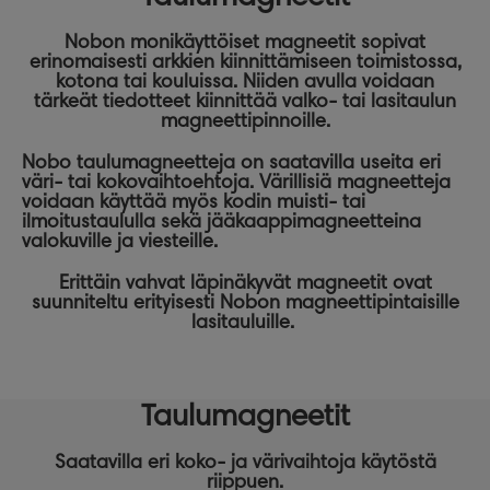
Nobon monikäyttöiset
magneetit
sopivat
erinomaisesti arkkien kiinnittämiseen toimistossa,
kotona tai kouluissa. Niiden avulla voidaan
tärkeät tiedotteet kiinnittää valko- tai lasitaulun
magneettipinnoille.
Nobo taulumagneetteja on saatavilla useita eri
väri- tai kokovaihtoehtoja. Värillisiä magneetteja
voidaan käyttää myös kodin muisti- tai
ilmoitustaululla sekä jääkaappimagneetteina
valokuville ja viesteille.
Erittäin vahvat läpinäkyvät magneetit ovat
suunniteltu erityisesti Nobon magneettipintaisille
lasitauluille.
Taulumagneetit
Saatavilla eri koko- ja värivaihtoja käytöstä
riippuen.