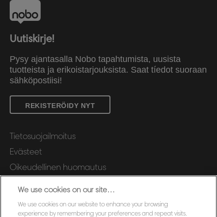
Uutiskirje!
Pysy ajantasalla Nobo tapahtumista, uusista
tuotteista ja erikoistarjouksista. Saat tíedot suoraan
sähköpostiisi!
REKISTERÖIDY NYT
Tietosuojailmoitus
Evästeet
Oikeudellinen huomautus
Jälki
We use cookies on our site…
Hallitse tietojani
We use cookies on our website to enhance your browsing
Asiakastuki
experience by remembering your preferences and repeat visits.