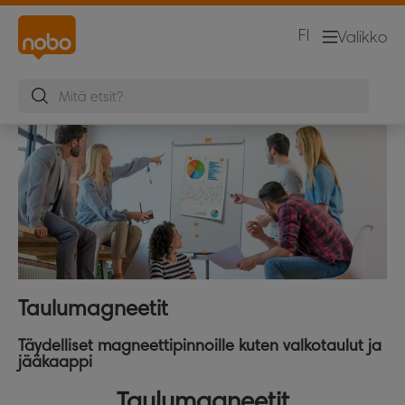
FI
Valikko
Taulumagneetit
Täydelliset magneettipinnoille kuten valkotaulut ja
jääkaappi
Taulumagneetit