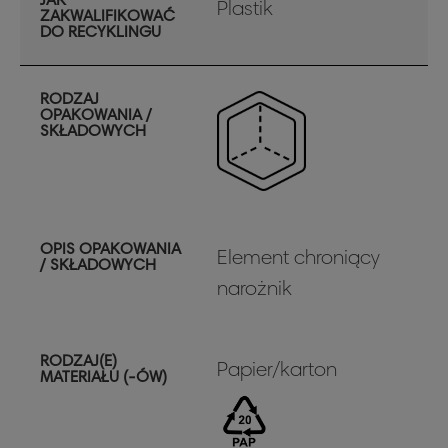
Plastik
ZAKWALIFIKOWAĆ
DO RECYKLINGU
RODZAJ
OPAKOWANIA /
SKŁADOWYCH
OPIS OPAKOWANIA
Element chroniący
/ SKŁADOWYCH
narożnik
RODZAJ(E)
Papier/karton
MATERIAŁU (-ÓW)