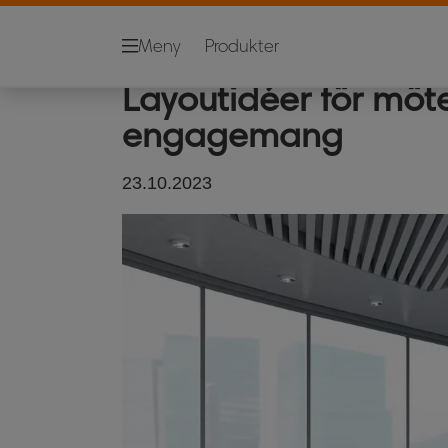
Whiteboards
Rengöring
Meny
Produkter
Layoutidéer för möt
engagemang
23.10.2023