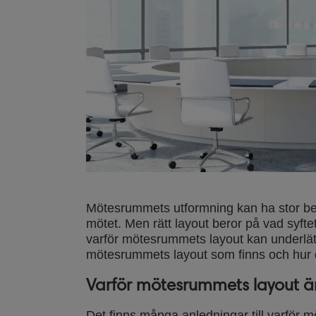
Mötesrummets utformning kan ha stor bet
mötet. Men rätt layout beror på vad syft
varför mötesrummets layout kan underlät
mötesrummets layout som finns och hur du
Varför mötesrummets layout är 
Det finns många anledningar till varför m