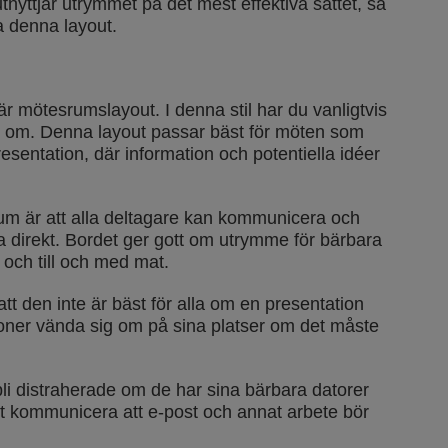
nyttjar utrymmet på det mest effektiva sättet, så
 denna layout.
 mötesrumslayout. I denna stil har du vanligtvis
unt om. Denna layout passar bäst för möten som
sentation, där information och potentiella idéer
um är att alla deltagare kan kommunicera och
 direkt. Bordet ger gott om utrymme för bärbara
och till och med mat.
t den inte är bäst för alla om en presentation
soner vända sig om på sina platser om det måste
li distraherade om de har sina bärbara datorer
t att kommunicera att e-post och annat arbete bör