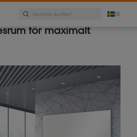
Mobila Tavlor
Anslagstavlor
Konferensställ
SE
esrum för maximalt