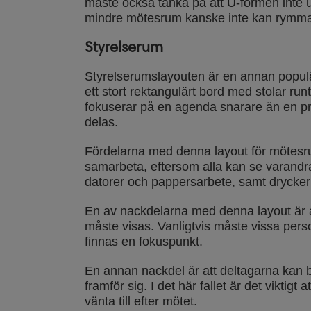
måste också tänka på att U-formen inte ut
mindre mötesrum kanske inte kan rymma
Styrelserum
Styrelserumslayouten är en annan populär
ett stort rektangulärt bord med stolar r
fokuserar på en agenda snarare än en pre
delas.
Fördelarna med denna layout för mötesr
samarbeta, eftersom alla kan se varandra
datorer och pappersarbete, samt drycker 
En av nackdelarna med denna layout är at
måste visas. Vanligtvis måste vissa per
finnas en fokuspunkt.
En annan nackdel är att deltagarna kan b
framför sig. I det här fallet är det viktig
vänta till efter mötet.