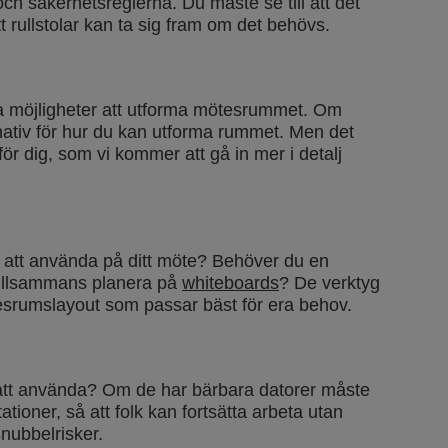
ch säkerhetsreglerna. Du måste se till att det
tt rullstolar kan ta sig fram om det behövs.
 möjligheter att utforma mötesrummet. Om
rnativ för hur du kan utforma rummet. Men det
för dig, som vi kommer att gå in mer i detalj
u att använda på ditt möte? Behöver du en
tillsammans planera på
whiteboards
? De verktyg
esrumslayout som passar bäst för era behov.
 att använda? Om de har bärbara datorer måste
oner, så att folk kan fortsätta arbeta utan
snubbelrisker.