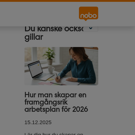
Skyltning
Whiteboards För
Projektordukar
Skrivbordet
Du kanske också
gillar
Hur man skapar en
framgångsrik
arbetsplan för 2026
15.12.2025