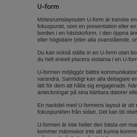
U-form
Mötesrumslayouten U-form är kanske en a
fokuspunkt, som en presentation eller en
borden i en hästskoform. I den öppna än
eller högtalare (eller alla ovanstående, o
Du kan också ställa in en U-form utan bord
du helt enkelt placera stolarna i en U-fo
U-formen möjliggör bättre kommunikation
varandra. Samtidigt kan alla deltagare en
lätt för dem att hålla sig engagerade. N
anteckningar på sina bärbara datorer ell
En nackdel med U-formens layout är att 
fokuspunkten från sidan. Det kan bli obe
U-formen är inte heller den bästa om man
kommer människor inte att kunna kommun