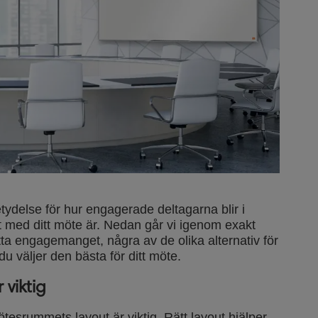
ydelse för hur engagerade deltagarna blir i
et med ditt möte är. Nedan går vi igenom exakt
ta engagemanget, några av de olika alternativ för
 väljer den bästa för ditt möte.
viktig
ötesrummets layout är viktig. Rätt layout hjälper