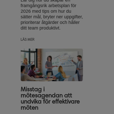
Lär dig hur du skapar en
framgångsrik arbetsplan för
2026 med tips om hur du
sätter mål, bryter ner uppgifter,
prioriterar åtgärder och håller
ditt team produktivt.
LÄS MER
Misstag i
mötesagendan att
undvika för effektivare
möten