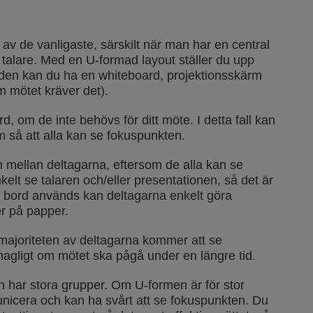
v de vanligaste, särskilt när man har en central
 talare. Med en U-formad layout ställer du upp
den kan du ha en whiteboard, projektionsskärm
m mötet kräver det).
, om de inte behövs för ditt möte. I detta fall kan
rm så att alla kan se fokuspunkten.
 mellan deltagarna, eftersom de alla kan se
kelt se talaren och/eller presentationen, så det är
är bord används kan deltagarna enkelt göra
er på papper.
majoriteten av deltagarna kommer att se
hagligt om mötet ska pågå under en längre tid.
 har stora grupper. Om U-formen är för stor
icera och kan ha svårt att se fokuspunkten. Du