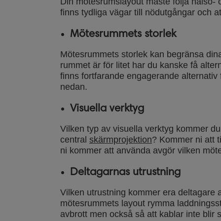
Din mötesrumslayout måste följa hälso- o
finns tydliga vägar till nödutgångar och a
Mötesrummets storlek
Mötesrummets storlek kan begränsa dina
rummet är för litet har du kanske få alte
finns fortfarande engagerande alternativ 
nedan.
Visuella verktyg
Vilken typ av visuella verktyg kommer d
central
skärmprojektion
? Kommer ni att 
ni kommer att använda avgör vilken möt
Deltagarnas utrustning
Vilken utrustning kommer era deltagare
mötesrummets layout rymma laddningsstati
avbrott men också så att kablar inte blir 