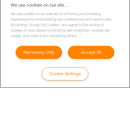
We use cookies on our site…
speciale aanbiedingen van Nobo. Gemakkelijk
vanuit je inbox!
We use cookies on our website to enhance your browsing
experience by remembering your preferences and repeat visits.
By clicking “Accept All Cookies”, you agree to the storing of
INSCHRIJVEN
cookies on your device to enhance site navigation, analyse site
usage, and assist in our marketing efforts.
Privacyverklaring
Necessary Only
Accept All
Cookies
Jurdische kennisgeving
Imprint
Cookie Settings
Mijn gegevens beheren
Klantenservice
Garantievoorwaarden
Richtlijnen bij recycling van verpakkingen
Conformiteitsverklaringen
Sitemap