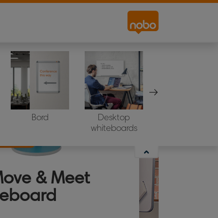
Bord
Desktop
Projectiescherm
whiteboards
Move & Meet
teboard