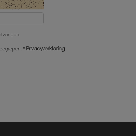
ontvangen.
Privacyverklaring
n begrepen.