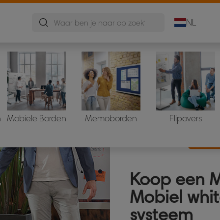
NL
n
Mobiele Borden
Memoborden
Flipovers
Koop een 
Mobiel whi
systeem