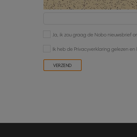
Ja, ik zou graag de Nobo nieuwsbrief 
Ik heb de Privacyverklaring gelezen e
VERZEND