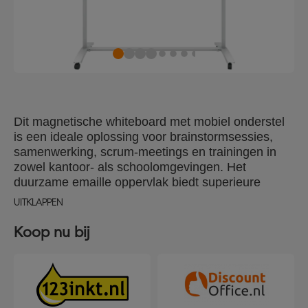
Dit magnetische whiteboard met mobiel onderstel
is een ideale oplossing voor brainstormsessies,
samenwerking, scrum-meetings en trainingen in
zowel kantoor- als schoolomgevingen. Het
duurzame emaille oppervlak biedt superieure
uitwisbaarheid en is bestand tegen
UITKLAPPEN
schaduwsporen, krassen en deuken, waardoor het
perfect is voor frequent gebruik. Het mobiele
Koop nu bij
whiteboard is ontworpen met een modern, slank en
onopvallend frame dat de schrijfruimte op het
oppervlak maximaliseert. Een ruime pennenbak
onder het bord zorgt voor handige opslag van
whiteboardaccessoires, georganiseerd en binnen