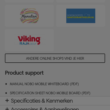
handbereik zonder het schrijfoppervlak te
hinderen. Het dubbelzijdige bord beschikt over een
soepel horizontaal draaimechanisme, waardoor het
eenvoudig te roteren is in beperkte ruimtes en
extra schrijfcapaciteit biedt aan beide zijden. Dit
mobiele whiteboard op wielen is eenvoudig te
verplaatsen tussen locaties en heeft
vergrendelbare zwenkwielen voor extra stabiliteit.
Afmetingen draaibaar mobiel whiteboard: 1200 x
900 mm.
ANDERE ONLINE SHOPS VIND JE HIER
Product support
MANUAL NOBO MOBILE WHITEBOARD (PDF)
SPECIFICATION SHEET NOBO MOBILE BOARD (PDF)
Specificaties & Kenmerken
Accessoires & Aanbevelingen