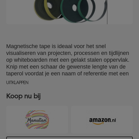
Magnetische tape is ideaal voor het snel
visualiseren van projecten, processen en tijdlijnen
op whiteboarden met een gelakt stalen oppervlak.
Knip met een schaar de gewenste lengte van de
taperol voordat je een naam of referentie met een
marker op het tape schrijft. Aantal in verpakking 4
UITKLAPPEN
verschillende kleuren , formaat één magneetband:
5x2000mm.
Koop nu bij