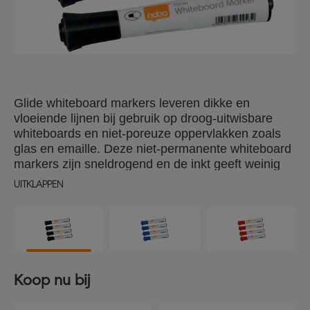
Glide whiteboard markers leveren dikke en
vloeiende lijnen bij gebruik op droog-uitwisbare
whiteboards en niet-poreuze oppervlakken zoals
glas en emaille. Deze niet-permanente whiteboard
markers zijn sneldrogend en de inkt geeft weinig
geur af. Beschikbaar in diverse kleuren voor al je
UITKLAPPEN
presentaties; ideaal voor scholen, kantoren en
thuis. Pak van 10 droog-uitwisbare markers met
een ronde punt van 2mm breedte. Gebruik met
een Nobo whiteboard voor optimaal resultaat.
Koop nu bij