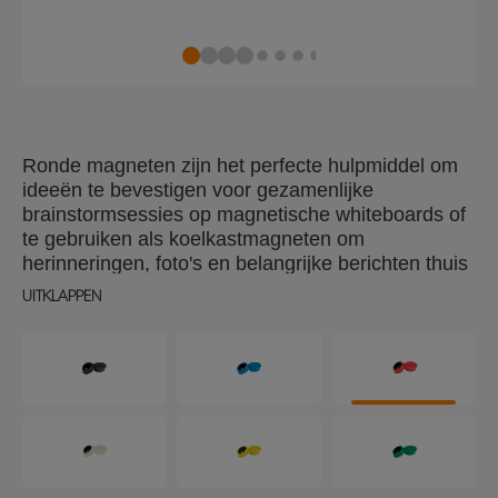
Ronde magneten zijn het perfecte hulpmiddel om
ideeën te bevestigen voor gezamenlijke
brainstormsessies op magnetische whiteboards of
te gebruiken als koelkastmagneten om
herinneringen, foto's en belangrijke berichten thuis
netjes te bevestigen. Deze gekleurde magneten
UITKLAPPEN
houden 4 x 80gsm A4 vellen papier stevig vast en
hebben een diameter van 24mm. Magneetsterkte
300 gram, verpakking van 10 zwarte magneten.